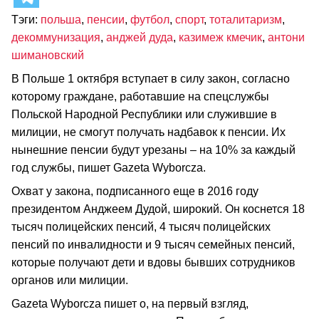
Тэги:
польша
,
пенсии
,
футбол
,
спорт
,
тоталитаризм
,
декоммунизация
,
анджей дуда
,
казимеж кмечик
,
антони
шимановский
В Польше 1 октября вступает в силу закон, согласно
которому граждане, работавшие на спецслужбы
Польской Народной Республики или служившие в
милиции, не смогут получать надбавок к пенсии. Их
нынешние пенсии будут урезаны – на 10% за каждый
год службы, пишет Gazeta Wyborcza.
Охват у закона, подписанного еще в 2016 году
президентом Анджеем Дудой, широкий. Он коснется 18
тысяч полицейских пенсий, 4 тысяч полицейских
пенсий по инвалидности и 9 тысяч семейных пенсий,
которые получают дети и вдовы бывших сотрудников
органов или милиции.
Gazeta Wyborcza пишет о, на первый взгляд,