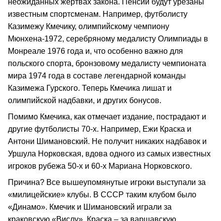
неожиданных жертвах закона. Пенсии будут урезаны
известным спортсменам. Например, футболисту
Казимежу Кмечику, олимпийскому чемпиону
Мюнхена-1972, серебряному медалисту Олимпиады в
Монреале 1976 года и, что особенно важно для
польского спорта, бронзовому медалисту чемпионата
мира 1974 года в составе легендарной команды
Казимежа Гурского. Теперь Кмечика лишат и
олимпийской надбавки, и других бонусов.
Помимо Кмечика, как отмечает издание, пострадают и
другие футболисты 70-х. Например, Ежи Краска и
Антони Шимановский. Не получит никаких надбавок и
Уршула Норковская, вдова одного из самых известных
игроков рубежа 50-х и 60-х Мариана Норковского.
Причина? Все вышеупомянутые игроки выступали за
«милицейские» клубы. В СССР таким клубом было
«Динамо». Кмечик и Шимановский играли за
краковскую «Вислу», Краска – за варшавскую