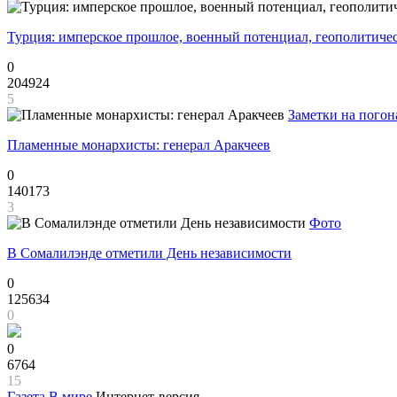
Турция: имперское прошлое, военный потенциал, геополитиче
0
204924
5
Заметки на погон
Пламенные монархисты: генерал Аракчеев
0
140173
3
Фото
В Сомалилэнде отметили День независимости
0
125634
0
0
6764
15
Газета
В мире
Интернет-версия