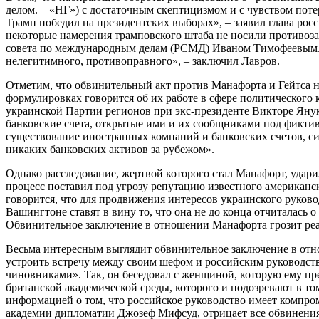
делом. – «НГ») с достаточным скептицизмом и с чувством пот
Трамп победил на президентских выборах», – заявил глава росс
некоторые намерения трамповского штаба не носили противоза
совета по международным делам (РСМД) Иваном Тимофеевым. «Е
нелегитимного, противоправного», – заключил Лавров.
Отметим, что обвинительный акт против Манафорта и Гейтса н
формулировках говорится об их работе в сфере политического к
украинской Партии регионов при экс-президенте Викторе Янук
банковские счета, открытые ими и их сообщниками под фикти
существование иностранных компаний и банковских счетов, с
никаких банковских активов за рубежом».
Однако расследование, жертвой которого стал Манафорт, удар
процесс поставил под угрозу репутацию известного американ
говорится, что для продвижения интересов украинского руков
Вашингтоне ставят в вину то, что она не до конца отчиталась 
Обвинительное заключение в отношении Манафорта грозит реа
Весьма интересным выглядит обвинительное заключение в отн
устроить встречу между своим шефом и российским руководств
чиновниками». Так, он беседовал с женщиной, которую ему пр
британской академической среды, которого и подозревают в то
информацией о том, что российское руководство имеет компро
академии дипломатии Джозеф Мифсуд, отрицает все обвинения