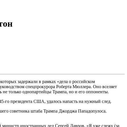
тон
которых задержали в рамках «дела о российском
руководством спецпрокурора Роберта Мюллера. Оно вселяет
ь не только однопартийцы Трампа, но и его оппоненты.
5-го президента США, удалось напасть на нужный след.
вшего советника штаба Трампа Джорджа Пападопулоса.
й министр иностранных дел Сергей Лавров. «Я уже слежу (за