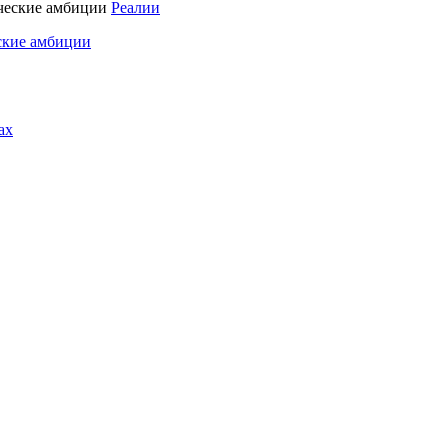
Реалии
ские амбиции
ах