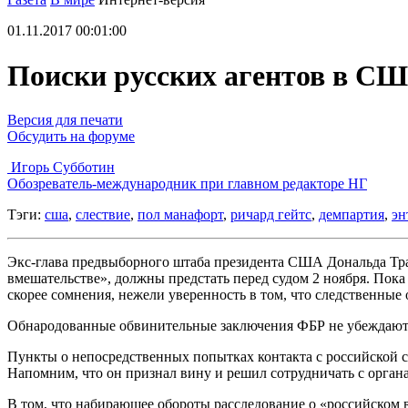
01.11.2017 00:01:00
Поиски русских агентов в С
Версия для печати
Обсудить на форуме
Игорь Субботин
Обозреватель-международник при главном редакторе НГ
Тэги:
сша
,
слествие
,
пол манафорт
,
ричард гейтс
,
демпартия
,
эн
Экс-глава предвыборного штаба президента США Дональда Тра
вмешательстве», должны предстать перед судом 2 ноября. Пок
скорее сомнения, нежели уверенность в том, что следственные
Обнародованные обвинительные заключения ФБР не убеждают, ч
Пункты о непосредственных попытках контакта с российской с
Напомним, что он признал вину и решил сотрудничать с орган
В том, что набирающее обороты расследование о «российском 