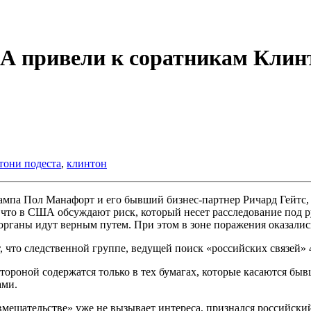
ША привели к соратникам Клин
тони подеста
,
клинтон
мпа Пол Манафорт и его бывший бизнес-партнер Ричард Гейтс, 
а что в США обсуждают риск, который несет расследование под 
 органы идут верным путем. При этом в зоне поражения оказалис
то следственной группе, ведущей поиск «российских связей» 4
тороной содержатся только в тех бумагах, которые касаются бы
ами.
вмешательстве» уже не вызывает интереса, признался российски