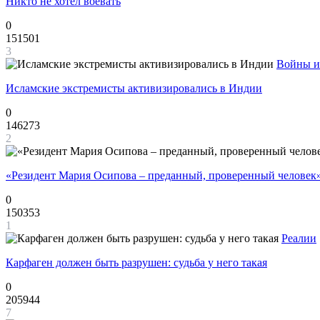
Никто не хотел воевать
0
151501
3
Войны и
Исламские экстремисты активизировались в Индии
0
146273
2
«Резидент Мария Осипова – преданный, проверенный человек
0
150353
1
Реалии
Карфаген должен быть разрушен: судьба у него такая
0
205944
7