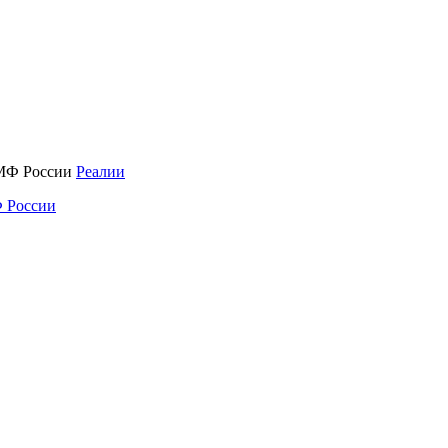
Реалии
 России