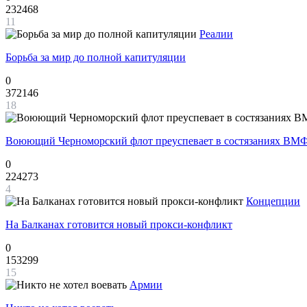
232468
11
Реалии
Борьба за мир до полной капитуляции
0
372146
18
Воюющий Черноморский флот преуспевает в состязаниях ВМФ
0
224273
4
Концепции
На Балканах готовится новый прокси-конфликт
0
153299
15
Армии