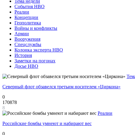
Тема недели
События НВО
Реалии
Концепции
Геополитика
Войны и конфликты
Армии
Вооружения
Спецслужбы
Колонка эксперта НВО
История
Заметки на погонах
Досье НВО
Тем
Северный флот обзавелся третьим носителем «Циркона»
0
170878
8
Реалии
Российские бомбы умнеют и набирают вес
0