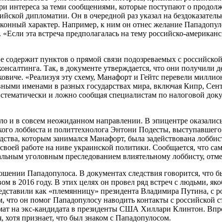
ери интереса за теми сообщениями, которые поступают о продо
ийской дипломатии. Он в очередной раз указал на бездоказатель
конный характер. Например, к ним он отнес желание Пападопул
сли эта встреча предполагалась на тему российско-американск
е содержит пунктов о прямой связи подозреваемых с российской
онсалтинга. Так, в документе утверждается, что они получили д
овиче. «Реализуя эту схему, Манафорт и Гейтс перевели милли
вными именами в разных государствах мира, включая Кипр, Сен
истематически и ложно сообщая специалистам по налоговой доку
ило и в совсем неожиданном направлении. В эпицентре оказалис
ского лоббиста и политтехнолога Энтони Подесты, выступавшег
одства, которым занимался Манафорт, была задействована лобб
о своей работе на ниве украинской политики. Сообщается, что са
льным уголовным преследованием влиятельному лоббисту, отме
ошении Пападопулоса. В документах следствия говорится, что 
ом в 2016 году. В этих целях он провел ряд встреч с людьми, 
едставили как «племянницу» президента Владимира Путина, с ро
м, что он помог Пападопулосу наводить контакты с российской 
мат на экс-кандидата в президенты США Хиллари Клинтон. Впро
, хотя признает, что был знаком с Пападопулосом.