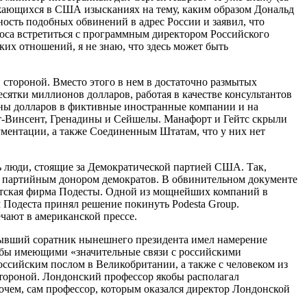
лжающихся в США изысканиях на тему, каким образом Дональд
ность подобных обвинений в адрес России и заявил, что
оса встретиться с программным директором Российского
их отношений, я не знаю, что здесь может быть
 стороной. Вместо этого в нем в достаточно размытых
есятки миллионов долларов, работая в качестве консультантов
оны долларов в фиктивные иностранные компании и на
т-Винсент, Гренадины и Сейшелы. Манафорт и Гейтс скрыли
ментации, а также Соединенным Штатам, что у них нет
ь люди, стоящие за Демократической партией США. Так,
о партийным донором демократов. В обвинительном документе
истская фирма Подесты. Одной из мощнейших компаний в
м Подеста принял решение покинуть Podesta Group.
чают в американской прессе.
бывший соратник нынешнего президента имел намерение
якобы имеющими «значительные связи с российскими
ссийским послом в Великобритании, а также с человеком из
стороной. Лондонский профессор якобы располагал
чем, сам профессор, которым оказался директор Лондонской