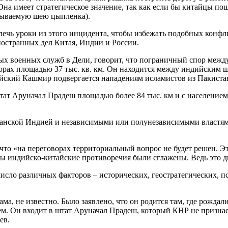
на имеет стратегическое значение, так как если бы китайцы пошл
зываемую шею цыпленка).
ечь уроки из этого инцидента, чтобы избежать подобных конфли
ностранных дел Китая, Индии и России.
 военных служб в Дели, говорит, что пограничный спор между 
горах площадью 37 тыс. кв. км. Он находится между индийским
йский Кашмир подвергается нападениям исламистов из Пакиста
штат Аруначал Прадеш площадью более 84 тыс. км и с населением
анской Индией и независимыми или полунезависимыми властями
то «на переговорах территориальный вопрос не будет решен. Э
обы индийско-китайские противоречия были сглажены. Ведь это 
исло различных факторов – исторических, геостратегических, п
ма, не известно. Было заявлено, что он родится там, где рождал
аем. Он входит в штат Аруначал Прадеш, который КНР не призна
ев.