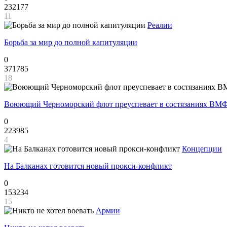
232177
11
Реалии
Борьба за мир до полной капитуляции
0
371785
18
Воюющий Черноморский флот преуспевает в состязаниях ВМФ
0
223985
4
Концепции
На Балканах готовится новый прокси-конфликт
0
153234
15
Армии