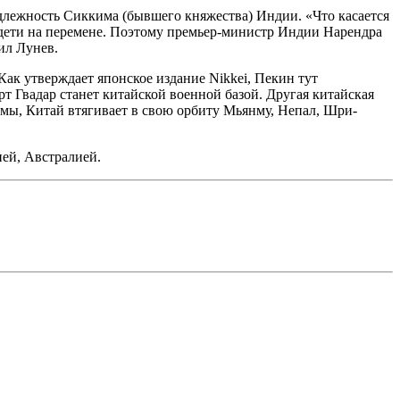
длежность Сиккима (бывшего княжества) Индии. «Что касается
к дети на перемене. Поэтому премьер-министр Индии Нарендра
ил Лунев.
к утверждает японское издание Nikkei, Пекин тут
т Гвадар станет китайской военной базой. Другая китайская
аймы, Китай втягивает в свою орбиту Мьянму, Непал, Шри-
ей, Австралией.