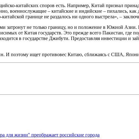
дийско-китайских споров есть. Например, Китай признал прина
венно, военнослужащие – китайские и индийские – пихались, ка
-китайской границе не раздалось ни одного выстрела», – заключ
затронут не только границу, но и положение в Южной Азии. Ка
имых от Китая государств. Это прежде всего Пакистан, где пор
находится в государстве Джибути. Предоставляя инвестиции и з
ин. И поэтому ищет противовес Китаю, сближаясь с США, Япони
ура для жизни" преображает российские города