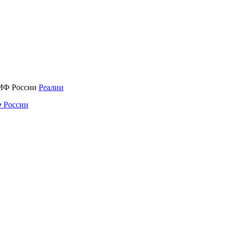
Реалии
 России