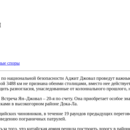
и
ные споры
 по национальной безопасности Аджит Джовал проведут важные 
ой 3488 км не признана обеими столицами, вместо нее действуе
дить разногласия, унаследованные от колониального прошлого, н
стреча Ян–Джовал – 20-я по счету. Она приобретает особое знач
ками в высокогорном районе Дока-Ла.
ндийских чиновников, в течение 19 раундов предыдущих перегово
оведению пограничных патрулей.
-за того, что китайская армия решила построить дорогу в район