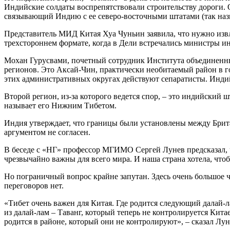
Индийские солдаты воспрепятствовали строительству дороги. О
связывающий Индию с ее северо-восточными штатами (так на
Представитель МИД Китая Хуа Чуньин заявила, что нужно извл
трехстороннем формате, когда в Дели встречались министры и
Мохан Гурусвами, почетный сотрудник Института объединенных
регионов. Это Аксай-Чин, практически необитаемый район в 
этих административных округах действуют сепаратисты. Инди
Второй регион, из-за которого ведется спор, – это индийский 
называет его Нижним Тибетом.
Индия утверждает, что границы были установлены между Брит
аргументом не согласен.
В беседе с «НГ» профессор МГИМО Сергей Лунев предсказал, ч
чрезвычайно важны для всего мира. И наша страна хотела, чт
Но пограничный вопрос крайне запутан. Здесь очень большое ч
переговоров нет.
«Тибет очень важен для Китая. Где родится следующий далай-ла
из далай-лам – Таванг, который теперь не контролируется Кит
родится в районе, который они не контролируют», – сказал Лун