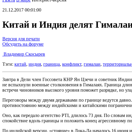
21.12.2017 00:01:00
Китай и Индия делят Гимала
Версия для печати
Обсудить на форуме
Владимир Скосырев
Тэги:
китай
,
индия
,
граница
,
конфликт
,
гималаи
,
территориаль
Завтра в Дели член Госсовета КНР Ян Цзечи и советник Индии
не вспыхнули военные столкновения в Гималаях. Граница длин
встречи чиновников высокого уровня поможет разрядке, но ула
Переговоры между двумя державами по границе ведутся давно. В
противостоянию между индийскими и китайскими погранични
Оно, как передало агентство PTI, длилось 73 дня. По словам и
спокойствие вдоль границы и положить конец агрессивному п
По индийской версии, «стояние» в Дока-Ла началось 16 июня из