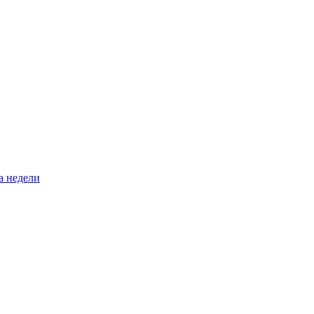
а недели