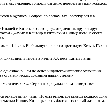
и в наступление, то могли бы легко перерезать узкий коридор,
ктов в будущем. Вопрос, по словам Хуа, обсуждался и в
Индией и Китаем касается двух отдаленных друг от друга
 штатом Джамму и Кашмир и китайским Синьцзяном. В обоих
на.
 около 1,4 млн. На большую часть его претендует Китай. Пекин
 Синьцзяна и Тибета в начале ХХ века. Китай с этим
то однозначно. Тем не менее индийско-китайские отношения
два стратегических союзника нашей страны».
сихологических… Серьезных результатов за четверть века
ись раньше далай-ламы. Но есть район, где раньше родился один
ет частью Индии. Китайцы очень боятся, что новый далай-лама