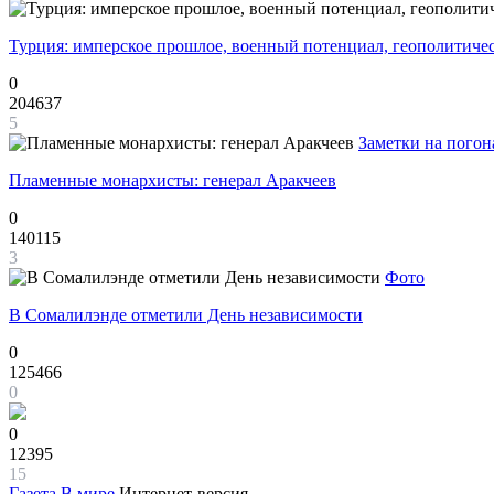
Турция: имперское прошлое, военный потенциал, геополитиче
0
204637
5
Заметки на погон
Пламенные монархисты: генерал Аракчеев
0
140115
3
Фото
В Сомалилэнде отметили День независимости
0
125466
0
0
12395
15
Газета
В мире
Интернет-версия