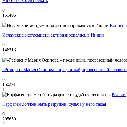
Никто не хотел воевать
0
151406
3
Войны и
Исламские экстремисты активизировались в Индии
0
146213
2
«Резидент Мария Осипова – преданный, проверенный человек
0
150291
1
Реалии
Карфаген должен быть разрушен: судьба у него такая
0
205659
7