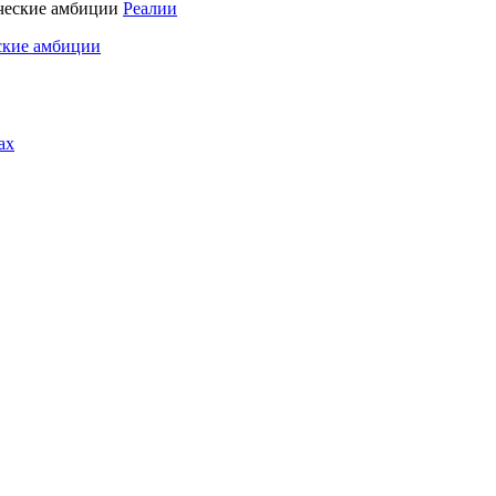
Реалии
ские амбиции
ах