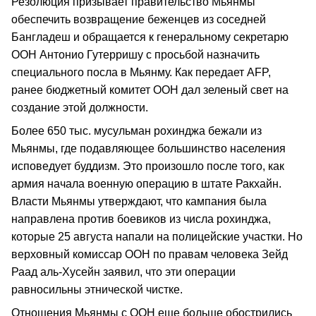
Резолюция призывает правительство Мьянмы
обеспечить возвращение беженцев из соседней
Бангладеш и обращается к генеральному секретарю
ООН Антонио Гутерришу с просьбой назначить
специального посла в Мьянму. Как передает АFP,
ранее бюджетный комитет ООН дал зеленый свет на
создание этой должности.
Более 650 тыс. мусульман рохинджа бежали из
Мьянмы, где подавляющее большинство населения
исповедует буддизм. Это произошло после того, как
армия начала военную операцию в штате Ракхайн.
Власти Мьянмы утверждают, что кампания была
направлена против боевиков из числа рохинджа,
которые 25 августа напали на полицейские участки. Но
верховный комиссар ООН по правам человека Зейд
Раад аль-Хусейн заявил, что эти операции
равносильны этнической чистке.
Отношения Мьянмы с ООН еще больше обострились