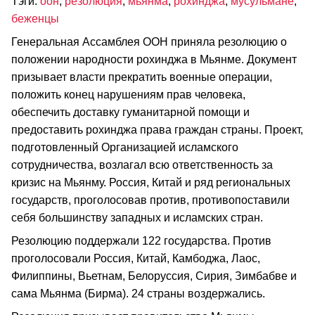
Тэги:
оон
,
резолюция
,
мьянма
,
рохинджа
,
мусульмане
,
беженцы
Генеральная Ассамблея ООН приняла резолюцию о
положении народности рохинджа в Мьянме. Документ
призывает власти прекратить военные операции,
положить конец нарушениям прав человека,
обеспечить доставку гуманитарной помощи и
предоставить рохинджа права граждан страны. Проект,
подготовленный Организацией исламского
сотрудничества, возлагал всю ответственность за
кризис на Мьянму. Россия, Китай и ряд региональных
государств, проголосовав против, противопоставили
себя большинству западных и исламских стран.
Резолюцию поддержали 122 государства. Против
проголосовали Россия, Китай, Камбоджа, Лаос,
Филиппины, Вьетнам, Белоруссия, Сирия, Зимбабве и
сама Мьянма (Бирма). 24 страны воздержались.