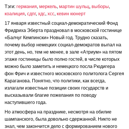
Тэги:
германия
,
меркель
,
мартин шульц
,
выборы
,
коалиция
,
сдпг
,
хдс
,
хсс
,
кевин кюнерт
17 января известный социал-демократический Фонд
Фридриха Эберта праздновал в московской гостинице
«Балчуг Кемпински» Новый год. Трудно сказать,
почему выбор немецких социал-демократов выпал на
этот день, но, тем не менее, в зале «Атриум» на пятом
этаже гостиницы было полно гостей, в числе которых
можно было заметить и немецкого посла Рюдигера
фон Фрич и известного московского политолога Сергея
Караганова. Понятно, что политики, как всегда,
излагали известные позиции своих государств и
высказывали благие пожелания по поводу
наступившего года.
Но атмосфера на празднике, несмотря на обилие
шампанского, была довольно сдержанной. Никто не
знал, чем закончится дело с формированием нового