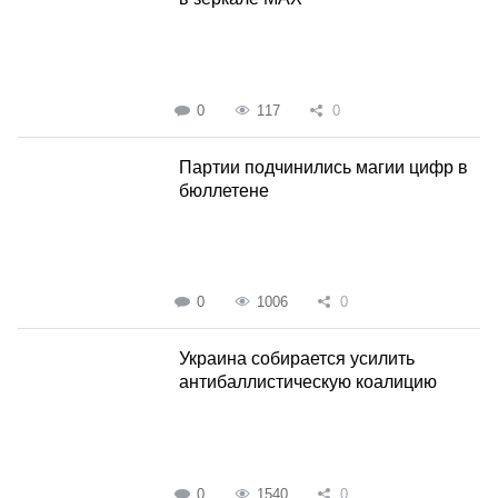
0
117
0
Партии подчинились магии цифр в
бюллетене
0
1006
0
Украина собирается усилить
антибаллистическую коалицию
0
1540
0