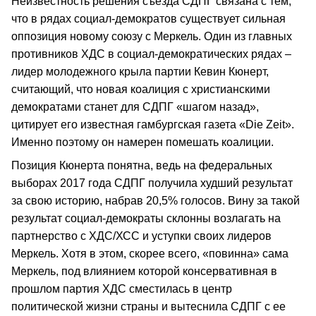
Неизвестность решения съезда СДПГ связана с тем,
что в рядах социал-демократов существует сильная
оппозиция новому союзу с Меркель. Один из главных
противников ХДС в социал-демократических рядах –
лидер молодежного крыла партии Кевин Кюнерт,
считающий, что новая коалиция с христианскими
демократами станет для СДПГ «шагом назад»,
цитирует его известная гамбургская газета «Die Zeit».
Именно поэтому он намерен помешать коалиции.
Позиция Кюнерта понятна, ведь на федеральных
выборах 2017 года СДПГ получила худший результат
за свою историю, набрав 20,5% голосов. Вину за такой
результат социал-демократы склонны возлагать на
партнерство с ХДС/ХСС и уступки своих лидеров
Меркель. Хотя в этом, скорее всего, «повинна» сама
Меркель, под влиянием которой консервативная в
прошлом партия ХДС сместилась в центр
политической жизни страны и вытеснила СДПГ с ее