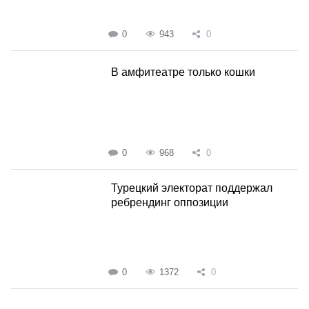
0
943
0
В амфитеатре только кошки
0
968
0
Турецкий электорат поддержал
ребрендинг оппозиции
0
1372
0