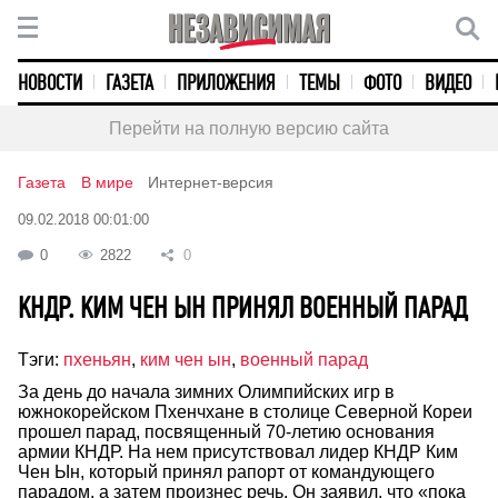
НОВОСТИ
ГАЗЕТА
ПРИЛОЖЕНИЯ
ТЕМЫ
ФОТО
ВИДЕО
Перейти на полную версию сайта
Газета
В мире
Интернет-версия
09.02.2018 00:01:00
0
2822
0
КНДР. КИМ ЧЕН ЫН ПРИНЯЛ ВОЕННЫЙ ПАРАД
Тэги:
пхеньян
,
ким чен ын
,
военный парад
За день до начала зимних Олимпийских игр в
южнокорейском Пхенчхане в столице Северной Кореи
прошел парад, посвященный 70-летию основания
армии КНДР. На нем присутствовал лидер КНДР Ким
Чен Ын, который принял рапорт от командующего
парадом, а затем произнес речь. Он заявил, что «пока