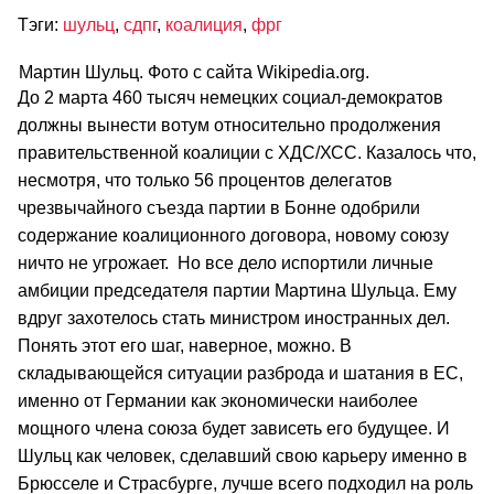
Тэги:
шульц
,
сдпг
,
коалиция
,
фрг
Мартин Шульц. Фото с сайта Wikipedia.org.
До 2 марта 460 тысяч немецких социал-демократов
должны вынести вотум относительно продолжения
правительственной коалиции с ХДС/ХСС. Казалось что,
несмотря, что только 56 процентов делегатов
чрезвычайного съезда партии в Бонне одобрили
содержание коалиционного договора, новому союзу
ничто не угрожает. Но все дело испортили личные
амбиции председателя партии Мартина Шульца. Ему
вдруг захотелось стать министром иностранных дел.
Понять этот его шаг, наверное, можно. В
складывающейся ситуации разброда и шатания в ЕС,
именно от Германии как экономически наиболее
мощного члена союза будет зависеть его будущее. И
Шульц как человек, сделавший свою карьеру именно в
Брюсселе и Страсбурге, лучше всего подходил на роль