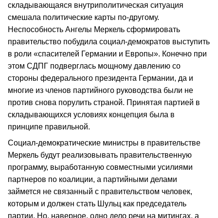
складывающаяся внутриполитическая ситуация
смешала политические карты по-другому.
Неспособность Ангелы Меркель сформировать
правительство побудила социал-демократов выступить
в роли «спасителей Германии и Европы». Конечно при
этом СДПГ подверглась мощному давлению со
стороны федерального президента Германии, да и
многие из членов партийного руководства были не
против снова порулить страной. Принятая партией в
складывающихся условиях концепция была в
принципе правильной.
Социал-демократические министры в правительстве
Меркель будут реализовывать правительственную
программу, выработанную совместными усилиями
партнеров по коалиции, а партийными делами
займется не связанный с правительством человек,
которым и должен стать Шульц как председатель
партии. Но, наверное, одно дело речи на митингах, а