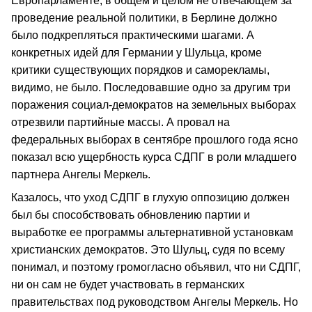
Европарламенте, в общем и целом не отвечающем за
проведение реальной политики, в Берлине должно
было подкрепляться практическими шагами. А
конкретных идей для Германии у Шульца, кроме
критики существующих порядков и саморекламы,
видимо, не было. Последовавшие одно за другим три
поражения социал-демократов на земельных выборах
отрезвили партийные массы. А провал на
федеральных выборах в сентябре прошлого года ясно
показал всю ущербность курса СДПГ в роли младшего
партнера Ангелы Меркель.
Казалось, что уход СДПГ в глухую оппозицию должен
был бы способствовать обновлению партии и
выработке ее программы альтернативной установкам
христианских демократов. Это Шульц, судя по всему
понимал, и поэтому громогласно объявил, что ни СДПГ,
ни он сам не будет участвовать в германских
правительствах под руководством Ангелы Меркель. Но