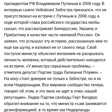
президентом РФ Владимиром Путиным в 2006 году. В
интервью газете Volkskrant Зейлстра признался, что не
присутствовал на встрече с Путиным в 2006 году, в
ходе которой глава российского государства якобы
сказал, что рассматривает Белоруссию, Украину и
Прибалтику в качестве части «великой России». Он
заявил, что услышал эту историю, рассказанную кем-то
еще как шутку, и изложил ее от своего лица. Свой
поступок министр объяснил желанием не раскрывать
личность человека, который действительно находился
на встрече. «У министра серьезные проблемы, –
отметила депутат Партии труда Лилианне Плумен. –
На кону стоит доверие не только к Зейлстре, но и ко
всем Нидерландам. Все мировое сообщество теперь
говорит об этом, и это явно не идет в плюс нашей
репутации». Лидер Партии свободы Герт Вилдерс
обратил внимание на то, что министр «сам занимается
дезинформацией, в то время как Нидерланды