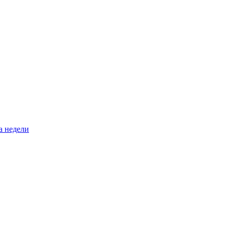
а недели