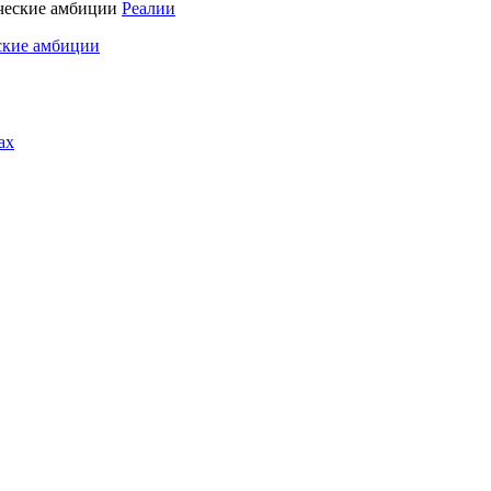
Реалии
ские амбиции
ах