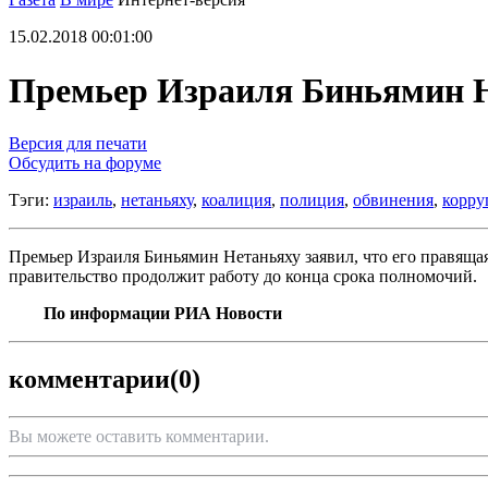
15.02.2018 00:01:00
Премьер Израиля Биньямин Не
Версия для печати
Обсудить на форуме
Тэги:
израиль
,
нетаньяху
,
коалиция
,
полиция
,
обвинения
,
корру
Премьер Израиля Биньямин Нетаньяху заявил, что его правящая
правительство продолжит работу до конца срока полномочий.
По информации РИА Новости
комментарии
(0)
Вы можете оставить комментарии.