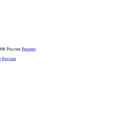
Реалии
 России