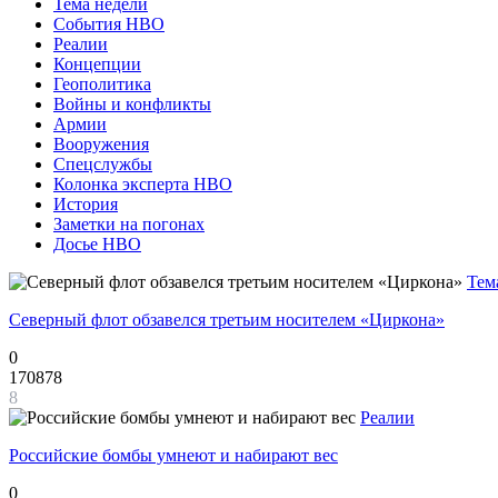
Тема недели
События НВО
Реалии
Концепции
Геополитика
Войны и конфликты
Армии
Вооружения
Спецслужбы
Колонка эксперта НВО
История
Заметки на погонах
Досье НВО
Тем
Северный флот обзавелся третьим носителем «Циркона»
0
170878
8
Реалии
Российские бомбы умнеют и набирают вес
0