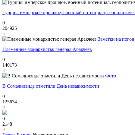
Турция: имперское прошлое, военный потенциал, геополитиче
0
204925
5
Заметки на погон
Пламенные монархисты: генерал Аракчеев
0
140173
3
Фото
В Сомалилэнде отметили День независимости
0
125634
0
0
2148
0
Газета
В мире
Интернет-версия