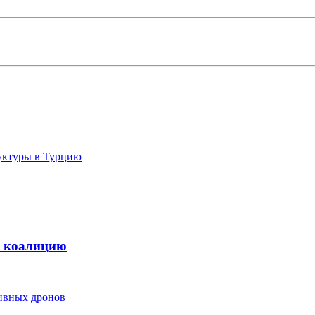
руктуры в Турцию
ю коалицию
тивных дронов