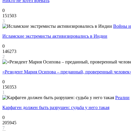
Никто не хотел воевать
0
151503
3
Войны и
Исламские экстремисты активизировались в Индии
0
146273
2
«Резидент Мария Осипова – преданный, проверенный человек
0
150353
1
Реалии
Карфаген должен быть разрушен: судьба у него такая
0
205945
7