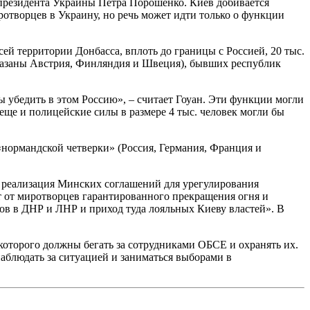
 президента Украины Петра Порошенко. Киев добивается
отворцев в Украину, но речь может идти только о функции
й территории Донбасса, вплоть до границы с Россией, 20 тыс.
указаны Австрия, Финляндия и Швеция), бывших республик
убедить в этом Россию», – считает Гоуан. Эти функции могли
еще и полицейские силы в размере 4 тыс. человек могли бы
нормандской четверки» (Россия, Германия, Франция и
 реализация Минских соглашений для урегулирования
т от миротворцев гарантированного прекращения огня и
ов в ДНР и ЛНР и приход туда лояльных Киеву властей». В
 которого должны бегать за сотрудниками ОБСЕ и охранять их.
наблюдать за ситуацией и заниматься выборами в