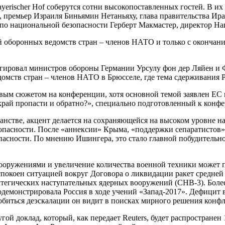
ayerischer Hof соберутся сотни высокопоставленных гостей. В 
, премьер Израиля Биньямин Нетаньяху, глава правительства И
по национальной безопасности Герберт Макмастер, директор Н
 оборонных ведомств стран – членов НАТО и только с окончани
легировал министров обороны Германии Урсулу фон дер Ляйен 
домств стран – членов НАТО в Брюсселе, где тема сдерживания
чевым сюжетом на конференции, хотя основной темой заявлен ЕС
а край пропасти и обратно?», специально подготовленный к ко
ранстве, акцент делается на сохраняющейся на высоком уровне
зопасности. После «аннексии» Крыма, «поддержки сепаратистов»
зопасности. По мнению Ишингера, это стало главной побудител
ооружениями и увеличение количества военной техники может п
спокоен ситуацией вокруг Договора о ликвидации ракет средней
атегических наступательных ядерных вооружений (СНВ-3). Более
продемонстрировала Россия в ходе учений «Запад-2017». Дефици
биться деэскалации он видит в поисках мирного решения конфл
й доклад, который, как передает Reuters, будет распространен 