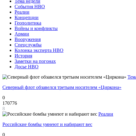
Тема недели
События НВО
Реалии
Концепции
Геополитика
Войны и конфликты
Армии
Вооружения
Спецслужбы
Колонка эксперта НВО
История
Заметки на погонах
Досье НВО
Тем
Северный флот обзавелся третьим носителем «Циркона»
0
170776
8
Реалии
Российские бомбы умнеют и набирают вес
0