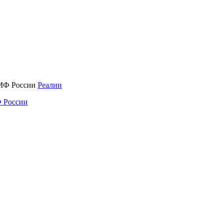
Реалии
 России