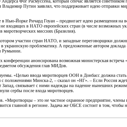
 Андерса Фог Расмуссена, который сейчас является советником
 Владимир Путин заявлял, что поддерживает идею отправки мир
в Нью-Йорке Ричард Гоуан – продвигает идею размещения на все
ла не входящих в НАТО европейских стран (в числе возможных 
 в миротворческих миссиях (Бразилия).
отором участии стран НАТО, и западные переговорщики должны 
ы в украинскую проблематику. А предложенные автором доклада 
 и Румынии.
х конференции анонсирована возможная министерская встреча «
предметом обсуждения глав МИДов.
изуемы. «Целью ввода миротворцев ООН в Донбасс должна стать
 с положениями Минска-2, – сказал он «НГ». – Если Россия жде
т Запад, связывает с ними надежды на падение нынешних режим
нули сербы после входа миротворцев.
ов. «Миротворцы – это не частное охранное предприятие, члены
вится главной в регионе. Задача же ОБСЕ состоит в том, чтобы 