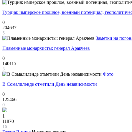
Турция: имперское прошлое, военный потенциал, геополитиче
0
204637
5
Заметки на погон
Пламенные монархисты: генерал Аракчеев
0
140115
3
Фото
В Сомалилэнде отметили День независимости
0
125466
0
1
11870
16
Газета
В мире
Интернет-версия