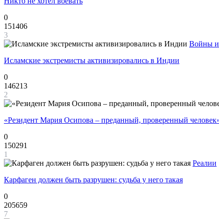
Никто не хотел воевать
0
151406
3
Войны и
Исламские экстремисты активизировались в Индии
0
146213
2
«Резидент Мария Осипова – преданный, проверенный человек
0
150291
1
Реалии
Карфаген должен быть разрушен: судьба у него такая
0
205659
7