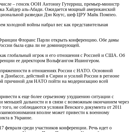
их числе – генсек ООН Антониу Гутерриш, премьер-министр
рака Хайдер аль-Абади. Ожидается мощный американский
ациональной разведки Дэн Коутс, шеф ЦРУ Майк Помпео.
ем холодной войны набрал вес как представительная
и Франции Флоранс Парли открыть конференцию. Обе дамы
 России была едва ли не доминирующей.
 как глобальный игрок и его отношения с Россией и США. Об
нференции ее директором Вольфгангом Ишингером.
 напряженности в отношениях России с НАТО. Основной
 в Донбассе, действий в Сирии и усилий России в регионе
ьной причиной для НАТО пойти на модернизацию всей
ривести к еще более серьезному ухудшению ситуации с
 и меньшей дальности и в связи с возможным окончанием через
 того, не соблюдаются условия Венского документа от 2011
т взаимопонимания вполне может привести к военному
икта в Украине.
17 февраля среди участников конференции. Речь идет о