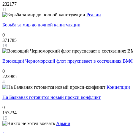
232177
11
Реалии
Борьба за мир до полной капитуляции
0
371785
18
Воюющий Черноморский флот преуспевает в состязаниях ВМФ
0
223985
4
Концепции
На Балканах готовится новый прокси-конфликт
0
153234
15
Армии