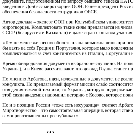
документе, подготовленном по запросу бывшего генсека НАТО
введения в Донбасс миротворцев ООН. Ранее президент России
обеспечения безопасности сотрудников ОБСЕ.
Автор доклада – эксперт ООН при Колумбийском университете 
миротворцев. Комплектовать такие силы предлагается из чис
СССР (Белоруссия и Казахстан) и даже стран с опытом участия
«Тем не менее жизнеспособность плана возможна лишь при нек
бы взять на себя Греция и Португалия, которые мало вовлечен
комплектоваться за счет контингентов из Италии, Португалии
Время обнародования документа выбрано не случайно. На поля
Украина), и в Киеве рассчитывают, что доклад Гоуана станет 
По мнению Арбатова, идеи, изложенные в документе, не реал
конфликта. Но предлагаемый формат миссии слабо соотносится
отведения тяжелой техники, то Украина, которую поддерживае
этой связи академик напомнил историю с Коcово, которое поки
Но и в позиции России «тоже есть несуразица», считает Арбат
Миротворчество – это самостоятельная операция, которая стано
самопровозглашенных республиках».