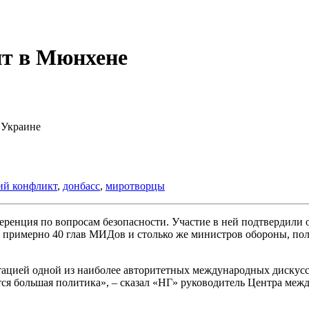
ит в Мюнхене
 Украине
ий конфликт
,
донбасс
,
миротворцы
еренция по вопросам безопасности. Участие в ней подтвердили 
тв, примерно 40 глав МИДов и столько же министров обороны, п
утацией одной из наиболее авторитетных международных диску
ается большая политика», – сказал «НГ» руководитель Центра 