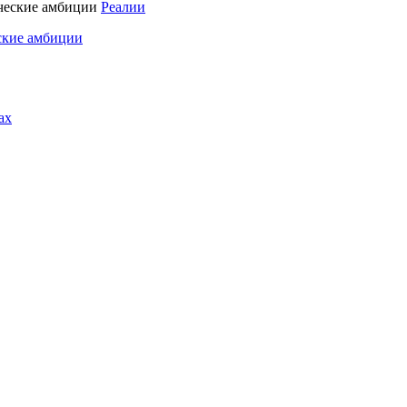
Реалии
ские амбиции
ах