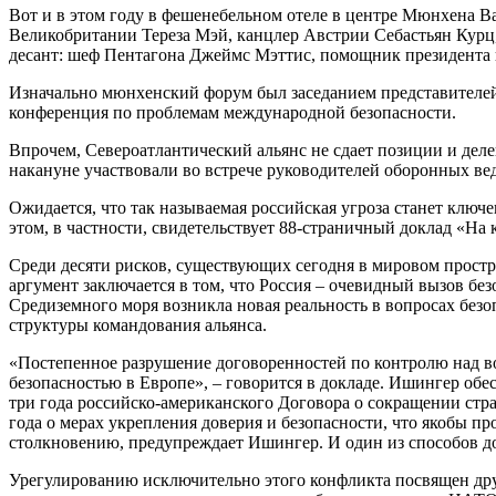
Вот и в этом году в фешенебельном отеле в центре Мюнхена B
Великобритании Тереза Мэй, канцлер Австрии Себастьян Курц
десант: шеф Пентагона Джеймс Мэттис, помощник президента 
Изначально мюнхенский форум был заседанием представителей
конференция по проблемам международной безопасности.
Впрочем, Североатлантический альянс не сдает позиции и де
накануне участвовали во встрече руководителей оборонных ве
Ожидается, что так называемая российская угроза станет клю
этом, в частности, свидетельствует 88-страничный доклад «Н
Среди десяти рисков, существующих сегодня в мировом прост
аргумент заключается в том, что Россия – очевидный вызов бе
Средиземного моря возникла новая реальность в вопросах бе
структуры командования альянса.
«Постепенное разрушение договоренностей по контролю над в
безопасностью в Европе», – говорится в докладе. Ишингер обе
три года российско-американского Договора о сокращении стр
года о мерах укрепления доверия и безопасности, что якобы 
столкновению, предупреждает Ишингер. И один из способов до
Урегулированию исключительно этого конфликта посвящен друго