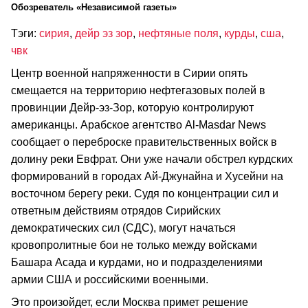
Обозреватель «Независимой газеты»
Тэги:
сирия
,
дейр эз зор
,
нефтяные поля
,
курды
,
сша
,
чвк
Центр военной напряженности в Сирии опять
смещается на территорию нефтегазовых полей в
провинции Дейр-эз-Зор, которую контролируют
американцы. Арабское агентство Al-Masdar News
сообщает о переброске правительственных войск в
долину реки Евфрат. Они уже начали обстрел курдских
формирований в городах Ай-Джунайна и Хусейни на
восточном берегу реки. Судя по концентрации сил и
ответным действиям отрядов Сирийских
демократических сил (СДС), могут начаться
кровопролитные бои не только между войсками
Башара Асада и курдами, но и подразделениями
армии США и российскими военными.
Это произойдет, если Москва примет решение