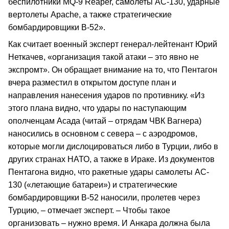
беспилотники MQ-9 Reaper, самолеты AC-130, ударные
вертолеты Apache, а также стратегические
бомбардировщики B-52».
Как считает военный эксперт генерал-лейтенант Юрий
Неткачев, «организация такой атаки – это явно не
экспромт». Он обращает внимание на то, что Пентагон
вчера разместил в открытом доступе план и
направления нанесения ударов по противнику. «Из
этого плана видно, что удары по наступающим
ополченцам Асада (читай – отрядам ЧВК Вагнера)
наносились в основном с севера – с аэродромов,
которые могли дислоцироваться либо в Турции, либо в
других странах НАТО, а также в Ираке. Из документов
Пентагона видно, что ракетные удары самолеты AC-
130 («летающие батареи») и стратегические
бомбардировщики В-52 наносили, пролетев через
Турцию, – отмечает эксперт. – Чтобы такое
организовать – нужно время. И Анкара должна была