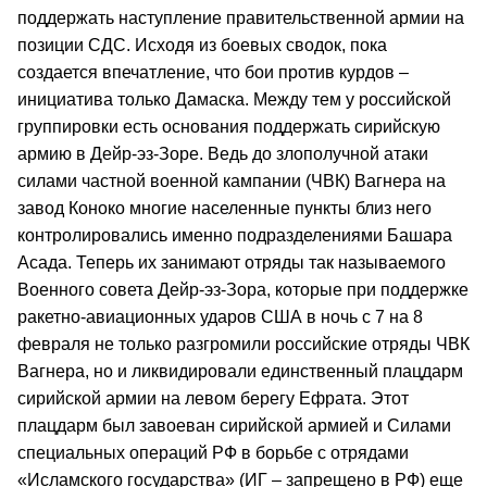
поддержать наступление правительственной армии на
позиции СДС. Исходя из боевых сводок, пока
создается впечатление, что бои против курдов –
инициатива только Дамаска. Между тем у российской
группировки есть основания поддержать сирийскую
армию в Дейр-эз-Зоре. Ведь до злополучной атаки
силами частной военной кампании (ЧВК) Вагнера на
завод Коноко многие населенные пункты близ него
контролировались именно подразделениями Башара
Асада. Теперь их занимают отряды так называемого
Военного совета Дейр-эз-Зора, которые при поддержке
ракетно-авиационных ударов США в ночь с 7 на 8
февраля не только разгромили российские отряды ЧВК
Вагнера, но и ликвидировали единственный плацдарм
сирийской армии на левом берегу Ефрата. Этот
плацдарм был завоеван сирийской армией и Силами
специальных операций РФ в борьбе с отрядами
«Исламского государства» (ИГ – запрещено в РФ) еще