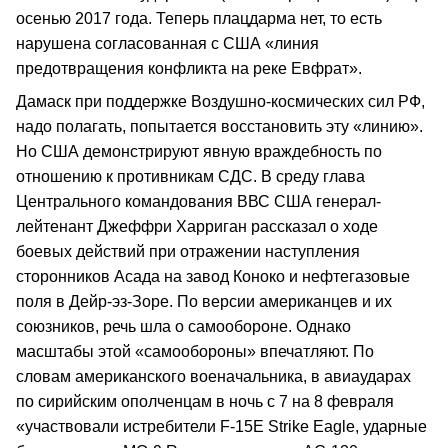
осенью 2017 года. Теперь плацдарма нет, то есть
нарушена согласованная с США «линия
предотвращения конфликта на реке Евфрат».
Дамаск при поддержке Воздушно-космических сил РФ,
надо полагать, попытается восстановить эту «линию».
Но США демонстрируют явную враждебность по
отношению к противникам СДС. В среду глава
Центрального командования ВВС США генерал-
лейтенант Джеффри Харриган рассказал о ходе
боевых действий при отражении наступления
сторонников Асада на завод Коноко и нефтегазовые
поля в Дейр-эз-Зоре. По версии американцев и их
союзников, речь шла о самообороне. Однако
масштабы этой «самообороны» впечатляют. По
словам американского военачальника, в авиаударах
по сирийским ополченцам в ночь с 7 на 8 февраля
«участвовали истребители F-15E Strike Eagle, ударные