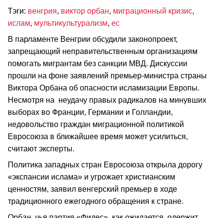
Тэги:
венгрия
,
виктор орбан
,
миграционный кризис
,
ислам
,
мультикультурализм
,
ес
В парламенте Венгрии обсудили законопроект,
запрещающий неправительственным организациям
помогать мигрантам без санкции МВД. Дискуссии
прошли на фоне заявлений премьер-министра страны
Виктора Орбана об опасности исламизации Европы.
Несмотря на неудачу правых радикалов на минувших
выборах во Франции, Германии и Голландии,
недовольство граждан миграционной политикой
Евросоюза в ближайшее время может усилиться,
считают эксперты.
Политика западных стран Евросоюза открыла дорогу
«экспансии ислама» и угрожает христианским
ценностям, заявил венгерский премьер в ходе
традиционного ежегодного обращения к стране.
Орбан, чья партия «Фидес», как ожидается, одержит