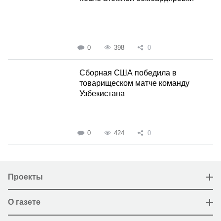
0
398
0
Сборная США победила в
товарищеском матче команду
Узбекистана
0
424
0
Проекты
О газете