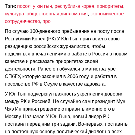
Тэги:
посол
,
у юн гын
,
республика корея
,
приоритеты
,
культура
,
общественная дипломатия
,
экономическое
сотрудничество
,
про
По случаю 100-дневного пребывания на посту посла
Республики Корея (РК) У Юн Гын пригласил в свою
резиденцию российских журналистов, чтобы
поделиться впечатлениями о работе в России в новом
качестве и рассказать приоритетах своей
деятельности. Ранее он обучался в магистратуре
СПбГУ, которую закончил в 2006 году, и работал в
посольстве РФ в Сеуле в качестве адвоката.
У Юн Гын подчеркнул важность укрепления доверия
между РК и Россией. Не случайно сам президент Мун
Чжэ Ин принял решение отправить именно его в
Москву. Назначая У Юн Гына, новый лидер РК
поставил перед ним три задачи. Во-первых, поставить
на постоянную основу политический диалог на всех