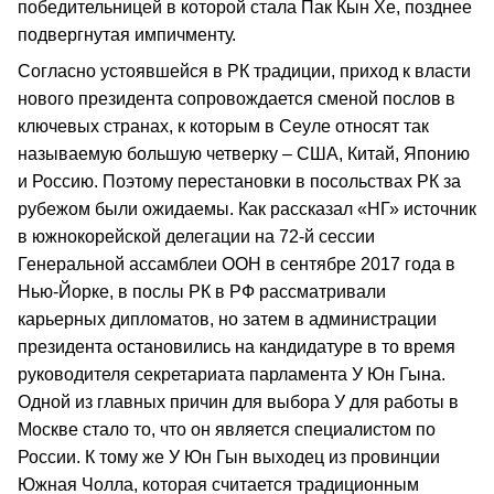
победительницей в которой стала Пак Кын Хе, позднее
подвергнутая импичменту.
Согласно устоявшейся в РК традиции, приход к власти
нового президента сопровождается сменой послов в
ключевых странах, к которым в Сеуле относят так
называемую большую четверку – США, Китай, Японию
и Россию. Поэтому перестановки в посольствах РК за
рубежом были ожидаемы. Как рассказал «НГ» источник
в южнокорейской делегации на 72-й сессии
Генеральной ассамблеи ООН в сентябре 2017 года в
Нью-Йорке, в послы РК в РФ рассматривали
карьерных дипломатов, но затем в администрации
президента остановились на кандидатуре в то время
руководителя секретариата парламента У Юн Гына.
Одной из главных причин для выбора У для работы в
Москве стало то, что он является специалистом по
России. К тому же У Юн Гын выходец из провинции
Южная Чолла, которая считается традиционным