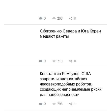
0
206
0
Сближению Севера и Юга Кореи
мешают ракеты
0
713
0
Константин Ремчуков. США
запретили ввоз китайских
человекоподобных роботов,
создающих неприемлемые риски
для нацбезопасности
0
798
1