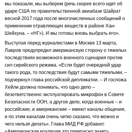
мы показали, мы выберем (речь скорее всего идет об
ударе США по правительственной авиабазе Шайрат
весной 2017 года после многочисленных сообщений о
применении отравляющих веществ в районе Хан-
Шейхуна. – «НГ»). И мы готовы вновь выбрать его».
Выступая перед журналистами в Москве 13 марта,
Лавров предупредил американскую сторону о тяжелых
последствиях возможного военного сценария против
сил сирийского режима. «Если будет очередной удар
такого рода, то последствия будут самыми тяжелыми, –
подчеркнул глава российской дипломатии. – И госпожа
Хейли должна понимать, что одно дело –
безответственно эксплуатировать микрофон в Совете
Безопасности ООН, а другое дело, когда военные – и
российские, и американские – имеют каналы общения,
и по этим каналам очень четко сказано, что можно и
чего нельзя делать». Глава МИД РФ добавил:
«Американская коалиция это прекрасно знает».