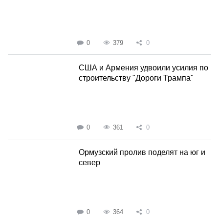
0
379
0
США и Армения удвоили усилия по
строительству "Дороги Трампа"
0
361
0
Ормузский пролив поделят на юг и
север
0
364
0