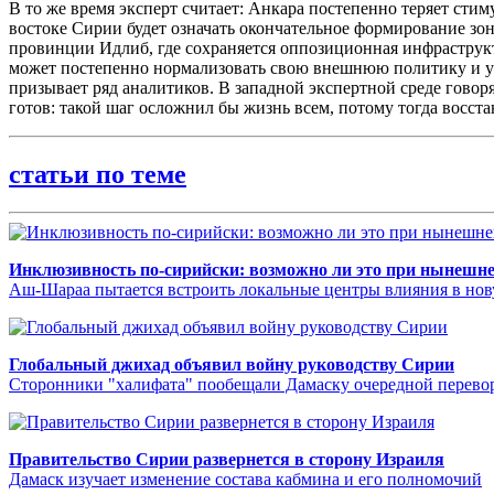
В то же время эксперт считает: Анкара постепенно теряет стим
востоке Сирии будет означать окончательное формирование зо
провинции Идлиб, где сохраняется оппозиционная инфраструкту
может постепенно нормализовать свою внешнюю политику и ур
призывает ряд аналитиков. В западной экспертной среде говоря
готов: такой шаг осложнил бы жизнь всем, потому тогда восст
статьи по теме
Инклюзивность по-сирийски: возможно ли это при нынешне
Аш-Шараа пытается встроить локальные центры влияния в нов
Глобальный джихад объявил войну руководству Сирии
Сторонники "халифата" пообещали Дамаску очередной перево
Правительство Сирии развернется в сторону Израиля
Дамаск изучает изменение состава кабмина и его полномочий