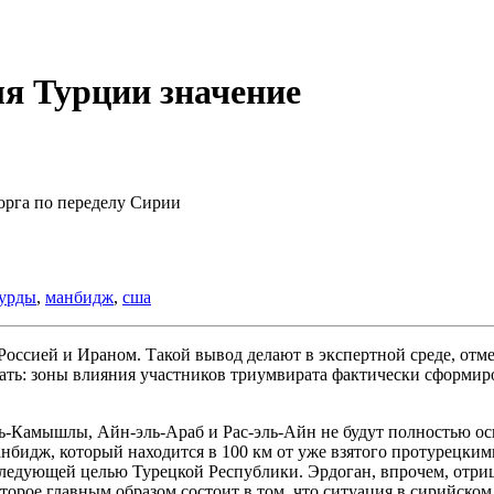
ля Турции значение
орга по переделу Сирии
урды
,
манбидж
,
сша
с Россией и Ираном. Такой вывод делают в экспертной среде, от
овать: зоны влияния участников триумвирата фактически сформ
ь-Камышлы, Айн-эль-Араб и Рас-эль-Айн не будут полностью осв
нбидж, который находится в 100 км от уже взятого протурецки
следующей целью Турецкой Республики. Эрдоган, впрочем, отриц
торое главным образом состоит в том, что ситуация в сирийском