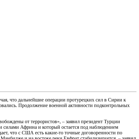
мечая, что дальнейшие операции протурецких сил в Сирии к
ировались. Продолжение военной активности подконтрольных
обождены от террористов», – заявил президент Турции
ми силами Африна и который остается под наблюдением
ает, что с США есть какие-то точные договоренности по
 Манбидже и на востоке реки Евфрат стабилизируется, – заявил