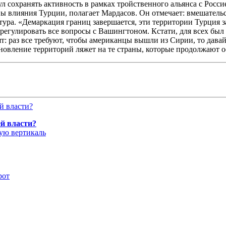
ул сохранять активность в рамках тройственного альянса с Росс
ны влияния Турции, полагает Мардасов. Он отмечает: вмешатель
ра. «Демаркация границ завершается, эти территории Турция зас
егулировать все вопросы с Вашингтоном. Кстати, для всех был
т: раз все требуют, чтобы американцы вышли из Сирии, то давайт
ановление территорий ляжет на те страны, которые продолжают о
й власти?
ую вертикаль
рот