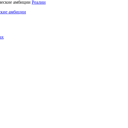
Реалии
ские амбиции
ах