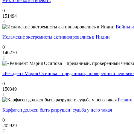
Никто не хотел воевать
0
151494
3
Войны и
Исламские экстремисты активизировались в Индии
0
146270
2
«Резидент Мария Осипова – преданный, проверенный человек
0
150349
1
Реалии
Карфаген должен быть разрушен: судьба у него такая
0
205929
7