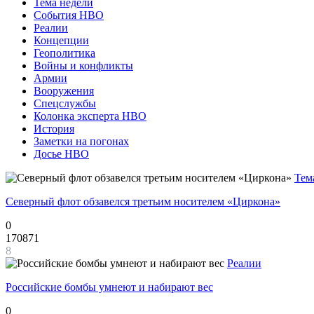
Тема недели
События НВО
Реалии
Концепции
Геополитика
Войны и конфликты
Армии
Вооружения
Спецслужбы
Колонка эксперта НВО
История
Заметки на погонах
Досье НВО
Тем
Северный флот обзавелся третьим носителем «Циркона»
0
170871
8
Реалии
Российские бомбы умнеют и набирают вес
0