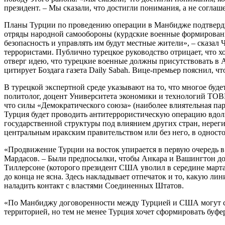
президент. – Мы сказали, что достигли понимания, а не соглаш
Планы Турции по проведению операции в Манбидже подтвердил
отряды народной самообороны (курдские военные формировани
безопасность и управлять им будут местные жители», – сказал 
террористами. Публично турецкое руководство отрицает, что х
отверг идею, что турецкие военные должны присутствовать в А
цитирует Боздага газета Daily Sabah. Вице-премьер пояснил, 
В турецкой экспертной среде указывают на то, что многое буд
политолог, доцент Университета экономики и технологий TOBB 
что силы «Демократического союза» (наиболее влиятельная пар
Турция будет проводить антитеррористическую операцию вдоль
государственной структуры под влиянием других стран, нереги
центральным иракским правительством или без него, в одност
«Продвижение Турции на восток упирается в первую очередь 
Мардасов. – Были предпосылки, чтобы Анкара и Вашингтон до
Тиллерсоне (которого президент США уволил в середине март
до конца не ясна. Здесь накладывает отпечаток и то, какую л
наладить контакт с властями Соединенных Штатов.
«По Манбиджу договоренности между Турцией и США могут свес
территорией, но тем не менее Турция хочет сформировать буф