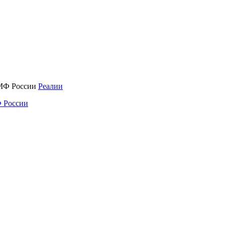
Реалии
 России