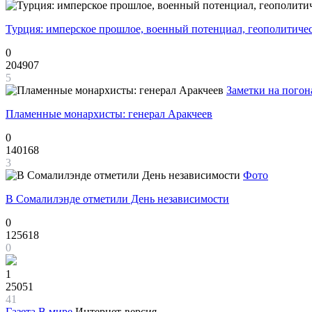
Турция: имперское прошлое, военный потенциал, геополитиче
0
204907
5
Заметки на погон
Пламенные монархисты: генерал Аракчеев
0
140168
3
Фото
В Сомалилэнде отметили День независимости
0
125618
0
1
25051
41
Газета
В мире
Интернет-версия