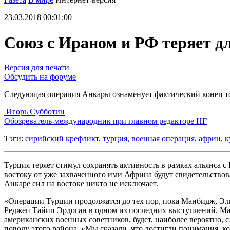
23.03.2018 00:01:00
Союз с Ираном и РФ теряет д
Версия для печати
Обсудить на форуме
Следующая операция Анкары ознаменует фактический конец т
Игорь Субботин
Обозреватель-международник при главном редакторе НГ
Тэги:
сирийский крефликт
,
турция
,
военная операция
,
африн
,
к
Турция теряет стимул сохранять активность в рамках альянса 
востоку от уже захваченного ими Африна будут свидетельств
Анкаре сил на востоке никто не исключает.
«Операции Турции продолжатся до тех пор, пока Манбидж, Эл
Реджеп Тайип Эрдоган в одном из последних выступлений. Ма
американских военных советников, будет, наиболее вероятно, 
поводу этого района. «Мы сказали, что достигли понимания, ко