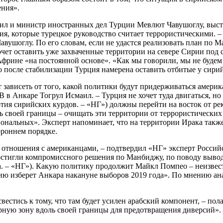
ения».
 и министр иностранных дел Турции Мевлют Чавушоглу, выступа
я, которые турецкое руководство считает террористическими. 
Чавушоглу. По его словам, если не удастся реализовать план по
очет оставить уже захваченные территории на севере Сирии под 
фрине «на постоянной основе». «Как мы говорили, мы не будем 
что после стабилизации Турция намерена оставить отбитые у сири
ет зависеть от того, какой политики будут придерживаться амер
в Анкаре Тогрул Исмаил. – Турция не хочет туда двигаться, но
тия сирийских курдов. – «НГ») должны перейти на восток от рек
 своей границы – очищать эти территории от террористических
ональных». Эксперт напоминает, что на территории Ирака также
ороннем порядке.
в отношения с американцами, – подтвердил «НГ» эксперт Росси
стигли компромиссного решения по Манбиджу, по поводу вывода
а. – «НГ»). Какую политику продолжит Майкл Помпео – неизвес
инию изберет Анкара накануне выборов 2019 года». По мнению ан
тись к тому, что там будет усилен арабский компонент, – пола
ерную зону вдоль своей границы для предотвращения диверсий».