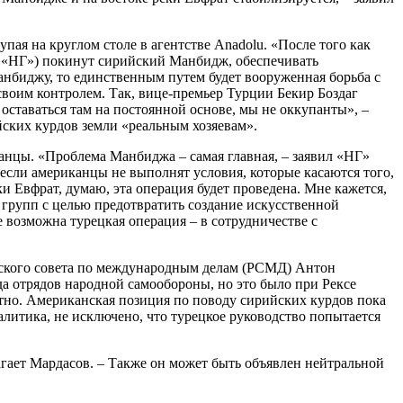
я на круглом столе в агентстве Anadolu. «После того как
– «НГ») покинут сирийский Манбидж, обеспечивать
 Манбиджу, то единственным путем будет вооруженная борьба с
своим контролем. Так, вице-премьер Турции Бекир Боздаг
оставаться там на постоянной основе, мы не оккупанты», –
йских курдов земли «реальным хозяевам».
иканцы. «Проблема Манбиджа – самая главная, – заявил «НГ»
 если американцы не выполнят условия, которые касаются того,
и Евфрат, думаю, эта операция будет проведена. Мне кажется,
 групп с целью предотвратить создание искусственной
 возможна турецкая операция – в сотрудничестве с
йского совета по международным делам (РСМД) Антон
 отрядов народной самообороны, но это было при Рексе
тно. Американская позиция по поводу сирийских курдов пока
алитика, не исключено, что турецкое руководство попытается
гает Мардасов. – Также он может быть объявлен нейтральной