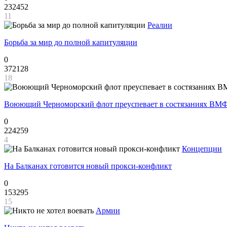
232452
11
Реалии
Борьба за мир до полной капитуляции
0
372128
18
Воюющий Черноморский флот преуспевает в состязаниях ВМФ
0
224259
4
Концепции
На Балканах готовится новый прокси-конфликт
0
153295
15
Армии