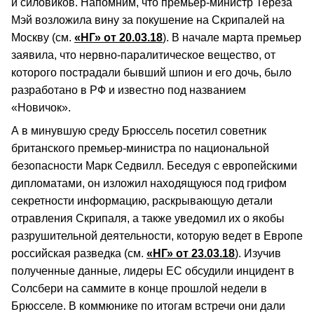
и силовиков. Напомним, что премьер-министр Тереза
Мэй возложила вину за покушение на Скрипалей на
Москву (см.
«НГ» от 20.03.18
). В начале марта премьер
заявила, что нервно-паралитическое вещество, от
которого пострадали бывший шпион и его дочь, было
разработано в РФ и известно под названием
«Новичок».
А в минувшую среду Брюссель посетил советник
британского премьер-министра по национальной
безопасности Марк Седвилл. Беседуя с европейскими
дипломатами, он изложил находящуюся под грифом
секретности информацию, раскрывающую детали
отравления Скрипаля, а также уведомил их о якобы
разрушительной деятельности, которую ведет в Европе
российская разведка (см.
«НГ» от 23.03.18
). Изучив
полученные данные, лидеры ЕС обсудили инцидент в
Солсбери на саммите в конце прошлой недели в
Брюсселе. В коммюнике по итогам встречи они дали