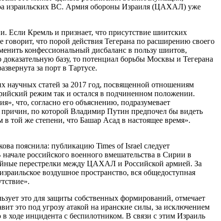
ара израильских ВС. Армия обороны Израиля (ЦАХАЛ) уже
рии. Если Кремль и признает, что присутствие шиитских
е говорит, что порой действия Тегерана по расширению своего
изменить конфессиональный дисбаланс в пользу шиитов,
ю доказательную базу, то потенциал борьбы Москвы и Тегерана
звернута за порт в Тартусе.
х научных статей за 2017 год, посвященной отношениям
ирийский режим так и остался в подчиненном положении.
», что, согласно его объяснению, подразумевает
 причин, по которой Владимир Путин предпочел бы видеть
м в той же степени, что Башар Асад в настоящее время».
ва пояснила: публикацию Times of Israel следует
В начале российского военного вмешательства в Сирии в
чайные перестрелки между ЦАХАЛ и Российской армией. За
 израильское воздушное пространство, вся общедоступная
утствие».
льзует это для защиты собственных формирований, отмечает
вит это под угрозу атакой на иранские силы, за исключением
 в ходе инцидента с беспилотником. В связи с этим Израиль