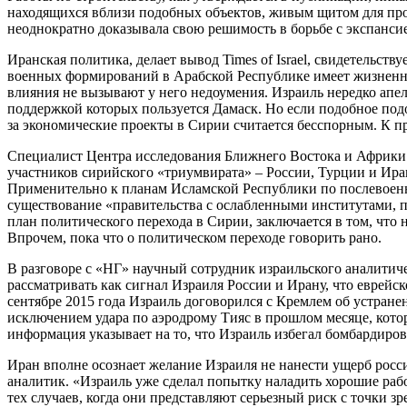
находящихся вблизи подобных объектов, живым щитом для пр
неоднократно доказывала свою решимость в борьбе с экспанси
Иранская политика, делает вывод Times of Israel, свидетельст
военных формирований в Арабской Республике имеет жизненное
влияния не вызывают у него недоумения. Израиль нередко апел
поддержкой которых пользуется Дамаск. Но если подобное подо
за экономические проекты в Сирии считается бесспорным. К при
Специалист Центра исследования Ближнего Востока и Африки 
участников сирийского «триумвирата» – России, Турции и Ира
Применительно к планам Исламской Республики по послевоенно
существование «правительства с ослабленными институтами, 
план политического перехода в Сирии, заключается в том, что 
Впрочем, пока что о политическом переходе говорить рано.
В разговоре с «НГ» научный сотрудник израильского аналитич
рассматривать как сигнал Израиля России и Ирану, что еврейс
сентябре 2015 года Израиль договорился с Кремлем об устра
исключением удара по аэродрому Тияс в прошлом месяце, кото
информация указывает на то, что Израиль избегал бомбардиров
Иран вполне осознает желание Израиля не нанести ущерб росс
аналитик. «Израиль уже сделал попытку наладить хорошие рабо
тех случаев, когда они представляют серьезный риск с точки з