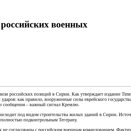
з российских военных
и российских позиций в Сирии. Как утверждает издание Times o
х ударов: как правило, вооруженные силы еврейского государств
ти сообщения – важный сигнал Кремлю.
происходит под видом строительства жилых зданий в Сирии. Исто
 полностью подконтрольным Тегерану.
как не согласованы с российским военным командованием. Факти