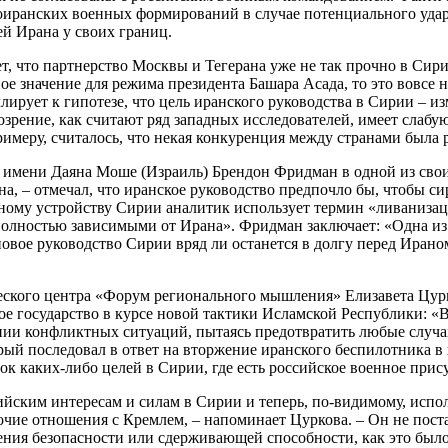
оиранских военных формирований в случае потенциального уд
ей Ирана у своих границ.
вует, что партнерство Москвы и Тегерана уже не так прочно в Си
 значение для режима президента Башара Асада, то это вовсе н
лирует к гипотезе, что цель иранского руководства в Сирии – 
зрение, как считают ряд западных исследователей, имеет слабу
меру, считалось, что некая конкуренция между странами была ра
имени Даяна Моше (Израиль) Брендон Фридман в одной из свои
на, – отмечал, что иранское руководство предпочло бы, чтобы с
му устройству Сирии аналитик использует термин «ливанизация
полностью зависимыми от Ирана». Фридман заключает: «Одна из
новое руководство Сирии вряд ли останется в долгу перед Ирано
еского центра «Форум регионального мышления» Елизавета Цурко
кое государство в курсе новой тактики Исламской Республики: «
нении конфликтных ситуаций, пытаясь предотвратить любые слу
рый последовал в ответ на вторжение иранского беспилотника в
ок каких-либо целей в Сирии, где есть российское военное прис
ийским интересам и силам в Сирии и теперь, по-видимому, испо
чие отношения с Кремлем, – напоминает Цуркова. – Он не поста
рения безопасности или сдерживающей способности, как это было