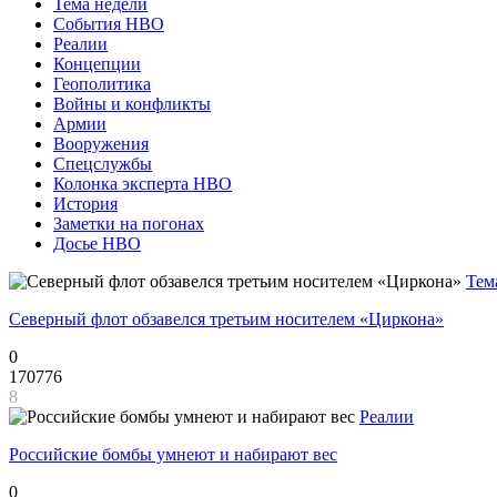
Тема недели
События НВО
Реалии
Концепции
Геополитика
Войны и конфликты
Армии
Вооружения
Спецслужбы
Колонка эксперта НВО
История
Заметки на погонах
Досье НВО
Тем
Северный флот обзавелся третьим носителем «Циркона»
0
170776
8
Реалии
Российские бомбы умнеют и набирают вес
0