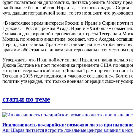
будет полагаться на дипломатию, пытаясь убедить Москву пред
наибольшее беспокойство Израиля, – это юго-западная Сирия 
чуть дальше пограничной зоны, то это не значит, что руководс
«В настоящее время интересы России и Ирана в Сирии почти по
Цуркова. – Россия, режим Асада, Иран и «Хизболла» совмест
Однако в долгосрочной перспективе интересы Тегерана и Моск
Москва, по мнению аналитика, осознает, что с Асадом, оставш
Персидского залива. Иран же настаивает на том, чтобы действ
врагами: обе страны слишком заинтересованы в совместном пар
Утверждать, что Иран поймет сигнал Израиля и кардинально 
Джона Болтона на пост помощника президента США по национа
которого американский лидер Дональд Трамп прочит на пост Г
Тегеран в 2015 году подписали «ядерное соглашение», Болтон 
политик утверждал, что только военная операция сможет усм
статьи по теме
Инклюзивность по-сирийски: возможно ли это при нынешне
Аш-Шараа пытается встроить локальные центры влияния в нов