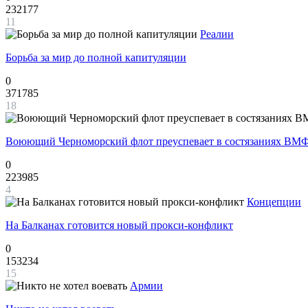
232177
11
Реалии
Борьба за мир до полной капитуляции
0
371785
18
Воюющий Черноморский флот преуспевает в состязаниях ВМФ
0
223985
4
Концепции
На Балканах готовится новый прокси-конфликт
0
153234
15
Армии