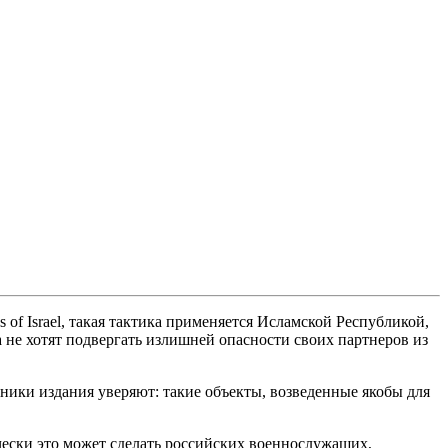
f Israel, такая тактика применяется Исламской Республикой,
а не хотят подвергать излишней опасности своих партнеров из
чники издания уверяют: такие объекты, возведенные якобы для
чески это может сделать российских военнослужащих,