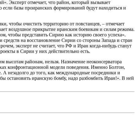
й». Эксперт отмечает, что район, который вызывает
ко если базы проиранских формирований будут находиться и
ки, чтобы очистить территорию от повстанцев, – отмечает
вает воздушное прикрытие иранским боевикам и силам режима.
том, чтобы представить Сирию как историю своего успеха».
 и средств на восстановление Сирии со стороны Запада и стран
очем, эксперт не считает, что РФ и Иран когда-нибудь станут
проекты в Сирии у них действительно есть.
м высотам районам, нельзя. Назначение неоконсерватора
мках конфронтационной модели поведения. Именно Болтон,
. А незадолго до того, как международные посредники и
обы остановить иранскую бомбу, надо разбомбить Иран!». В ней