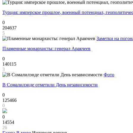
Турция: имперское прошлое, военный потенциал, геополитиче
0
204637
5
Заметки на погон
Пламенные монархисты: генерал Аракчеев
0
140115
3
Фото
В Сомалилэнде отметили День независимости
0
125466
0
0
14554
26
Газета
В мире
Интернет-версия