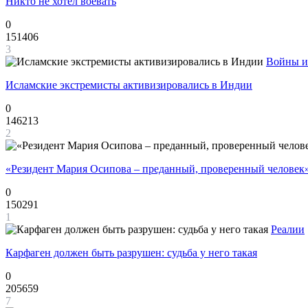
Никто не хотел воевать
0
151406
3
Войны и
Исламские экстремисты активизировались в Индии
0
146213
2
«Резидент Мария Осипова – преданный, проверенный человек
0
150291
1
Реалии
Карфаген должен быть разрушен: судьба у него такая
0
205659
7