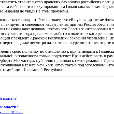
отвратить строительство иранских баз вблизи российских позици
– из-за ее близости к оккупированным Голанским высотам. Одна
тво Израиля не увидит в этом проблемы.
лностью совпадают: Россия знает, что ей нужны иранские боеви
но планируют и совершают наступления, причем Россия обеспечи
вы не совпадают целиком, потому что Россия заинтересована в 
имся у власти, гораздо сложнее добиться политического решения
ующий президент Арабской Республики сохранил управление. Впр
тнерстве – даже несмотря на то, что конкуренция за некоторые 
изменит свою политику по отношению к прилегающим к Голански
льной безопасности только подстегнет Иран действовать в ра
ерберта Макмастера, публично призывал к смене режима в Иране
опубликовал в газете New York Times статью под заголовком «Чт
ирить амбиции Исламской Республики.
й власти?
ую вертикаль