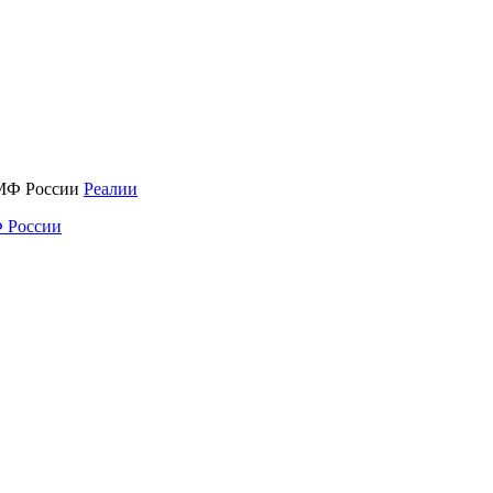
Реалии
 России