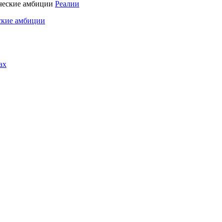
Реалии
ские амбиции
ах