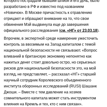
которого пострадали бывший шпион и его дочь, было
разработано в РФ и известно под названием
«Новичок». В Москве причастность к отравлению
отрицают и обращают внимание на то, что свои
обвинения Мэй выдвинула еще до завершения
официального расследования (
см. «НГ» от 23.03.18
).
Впрочем, в экспертной среде намерение ужесточить
контроль за ввозимым на Запад капиталом с темой
национальной безопасности не связывают. «Вопрос
вливаний в британскую экономику непонятно как
нажитых денег стоит довольно остро, но серьезных
рисков для национальной безопасности это, на мой
взгляд, не представляет, – рассказал «НГ» старший
научный сотрудник Королевского объединенного
института оборонных исследований (RUSI) Шашанк
Джоши. – Вместе с тем давление на хозяев
сомнительного капитала может стать инструментом
влияния на Кремль и тех, кто с ним связан».