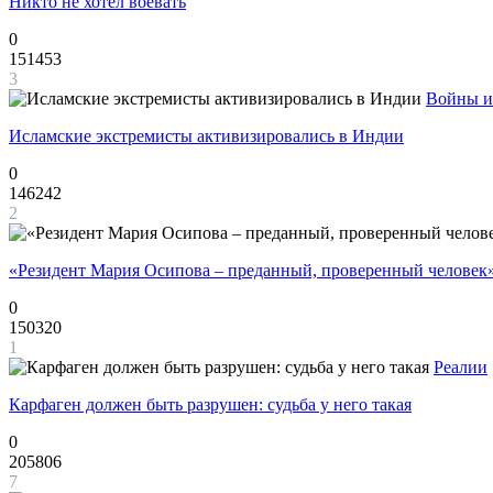
Никто не хотел воевать
0
151453
3
Войны и
Исламские экстремисты активизировались в Индии
0
146242
2
«Резидент Мария Осипова – преданный, проверенный человек
0
150320
1
Реалии
Карфаген должен быть разрушен: судьба у него такая
0
205806
7