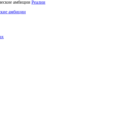
Реалии
ские амбиции
ах