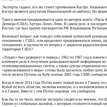
Эксперты гадают, кто же станет преемником Кастро. Называютс
Кастро является депутатом Национальной ассамблеи). Но форма
Такого мнения придерживается один из авторов книги «Рауль
Денвера (США) Артуро Лопес-Леви. В самом деле, в последнее 
России, где был принят президентом РФ Владимиром Путиным,
Возникает вопрос: как поведет себя новый кубинский руковод
отношениях с США, или продолжит придерживаться линии, пре
отношениях, в частности по вопросу о закрытом радиоэлектро
территории США?
«Лурдес» был развернут в период с 1962 по 1967 год в южном 
ключевую роль в получении разведывательной информации во 
телекоммуникационных систем, а также центра управления полет
«цивилизованного мира» готова была заплатить любую цену. Бо
после визита Путина на Кубу осенью 2001 года СМИ сообщили,
Когда в июле 2014 года Путин нанес новый визит в Гавану, по
Кубой во всех областях, включая военную, и о возобновлении 
и в Гаване. Вместе с тем Путин опроверг эти сообщения.
Как бы то ни было, многие эксперты сходятся во мнении, что
Одним из глобальных вызовов, с которым столкнется новый пр