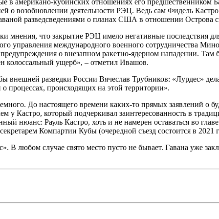
утые в американо-кубинских отношениях его предшественником 
ей о возобновлении деятельности РЭЦ. Ведь сам Фидель Кастро
с Гаваной разведсведениями о планах США в отношении Острова 
и мнения, что закрытие РЭЦ имело негативные последствия для
ого управления международного военного сотрудничества Мино
 предупреждения о внезапном ракетно-ядерном нападении. Там 
ен колоссальный ущерб», – отметил Ивашов.
ы внешней разведки России Вячеслав Трубников: «Лурдес» дел
и о процессах, происходящих на этой территории».
емного. До настоящего времени каких-то прямых заявлений о б
 чем у Кастро, который подчеркивал заинтересованность в тради
ый нюанс: Рауль Кастро, хоть и не намерен оставаться во главе
секретарем Компартии Кубы (очередной съезд состоится в 2021 г
». В любом случае свято место пусто не бывает. Гавана уже за