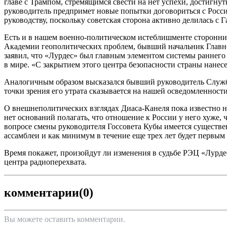
главе с Трампом, стремящимся свести на нет успехи, достигн
руководитель предпримет новые попытки договориться с Росси
руководству, поскольку советская сторона активно делилась 
Есть и в нашем военно-политическом истеблишменте сторонник
Академии геополитических проблем, бывший начальник Главн
заявил, что «Лурдес» был главным элементом системы раннего
в мире. «С закрытием этого центра безопасности страны нанес
Аналогичным образом высказался бывший руководитель Служб
точки зрения его утрата сказывается на нашей осведомленност
О внешнеполитических взглядах Диаса-Канеля пока известно н
нет оснований полагать, что отношение к России у него хуже,
вопросе смены руководителя Госсовета Кубы имеется существенн
ассамблеи и как минимум в течение еще трех лет будет первым 
Время покажет, произойдут ли изменения в судьбе РЭЦ «Лурдес
центра радиоперехвата.
комментарии
(0)
Вы можете оставить комментарии.