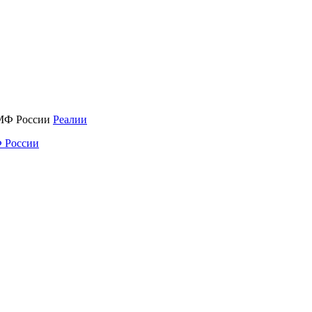
Реалии
 России