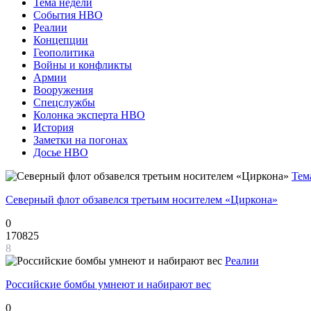
Тема недели
События НВО
Реалии
Концепции
Геополитика
Войны и конфликты
Армии
Вооружения
Спецслужбы
Колонка эксперта НВО
История
Заметки на погонах
Досье НВО
Тем
Северный флот обзавелся третьим носителем «Циркона»
0
170825
8
Реалии
Российские бомбы умнеют и набирают вес
0