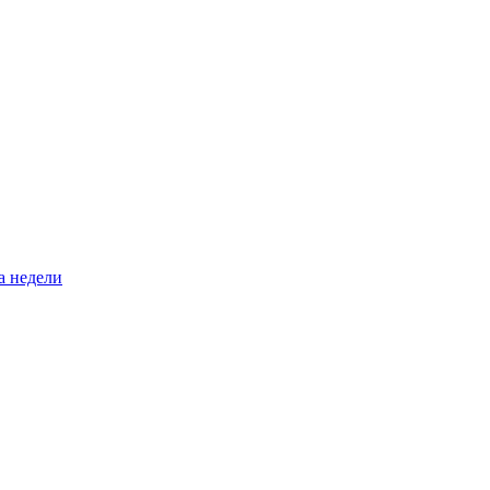
а недели