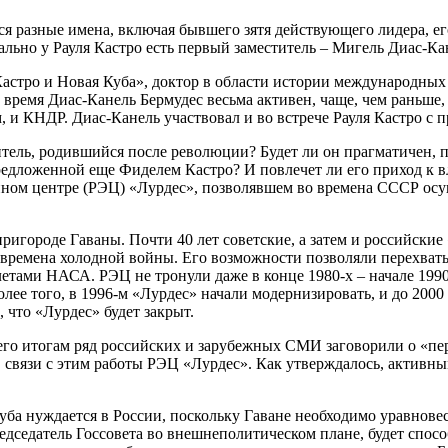
я разные имена, включая бывшего зятя действующего лидера, его
льно у Рауля Кастро есть первый заместитель – Мигель Диас-Кане
 Кастро и Новая Куба», доктор в области истории международн
время Диас-Канель Бермудес весьма активен, чаще, чем раньше,
 и КНДР. Диас-Канель участвовал и во встрече Рауля Кастро с
итель, родившийся после революции? Будет ли он прагматичен, 
дложенной еще Фиделем Кастро? И повлечет ли его приход к вл
нном центре (РЭЦ) «Лурдес», позволявшем во времена СССР осу
пригороде Гаваны. Почти 40 лет советские, а затем и российск
времена холодной войны. Его возможности позволяли перехваты
ами НАСА. РЭЦ не тронули даже в конце 1980-х – начале 1990-х,
лее того, в 1996-м «Лурдес» начали модернизировать, и до 2000
 что «Лурдес» будет закрыт.
 его итогам ряд российских и зарубежных СМИ заговорили о «пе
в связи с этим работы РЭЦ «Лурдес». Как утверждалось, активн
 Куба нуждается в России, поскольку Гаване необходимо уравн
едседатель Госсовета во внешнеполитическом плане, будет спо