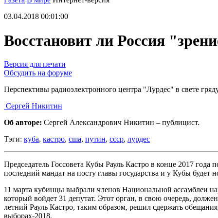
03.04.2018 00:01:00
Восстановит ли Россия "зрен
Версия для печати
Обсудить на форуме
Перспективы радиоэлектронного центра "Лурдес" в свете гряд
Сергей Никитин
Об авторе:
Сергей Александрович Никитин – публицист.
Тэги:
куба
,
кастро
,
сша
,
путин
,
ссср
,
лурдес
Председатель Госсовета Кубы Рауль Кастро в конце 2017 года п
последний мандат на посту главы государства и у Кубы будет н
11 марта кубинцы выбрали членов Национальной ассамблеи нар
который войдет 31 депутат. Этот орган, в свою очередь, должен
летний Рауль Кастро, таким образом, решил сдержать обещания
выборах-2018.