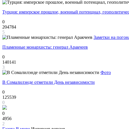
Турция: имперское прошлое, военный потенциал, геополитиче
0
204784
5
Заметки на погон
Пламенные монархисты: генерал Аракчеев
0
140141
3
Фото
В Сомалилэнде отметили День независимости
0
125539
0
0
4956
2
Газета
В мире
Интернет-версия