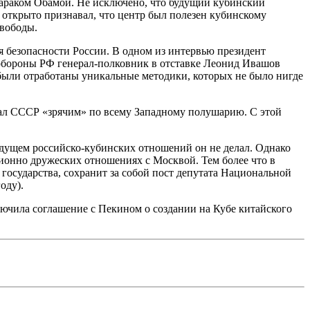
Бараком Обамой. Не исключено, что будущий кубинский
 открыто признавал, что центр был полезен кубинскому
свободы.
 безопасности России. В одном из интервью президент
бороны РФ генерал-полковник в отставке Леонид Ивашов
были отработаны уникальные методики, которых не было нигде
ал СССР «зрячим» по всему Западному полушарию. С этой
удущем российско-кубинских отношений он не делал. Однако
ционно дружеских отношениях с Москвой. Тем более что в
 государства, сохранит за собой пост депутата Национальной
оду).
ключила соглашение с Пекином о создании на Кубе китайского