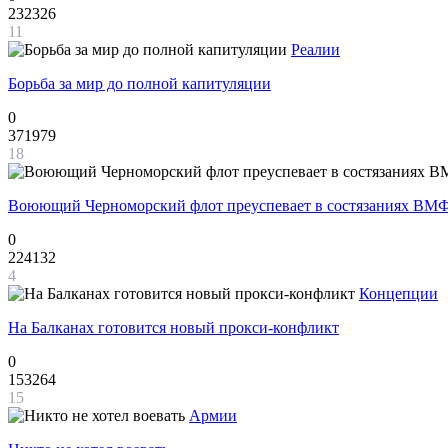
232326
11
Реалии
Борьба за мир до полной капитуляции
0
371979
18
Воюющий Черноморский флот преуспевает в состязаниях ВМФ
0
224132
4
Концепции
На Балканах готовится новый прокси-конфликт
0
153264
15
Армии