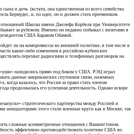
 сына и дочь (кстати, она единственная из всего семейства
ль Бермудес, и, по идее, он и должен стать преемником.
ых отношений Школы имени Джозефа Корбеля при Университете
 бывает за рубежом. Именно он недавно побывал с визитами в
 президентом США Бараком Обамой.
пойдет ли на компромиссы во внешней политике, в том числе в
асти какие-либо изменения в российско-кубинских
ществлять перехват радиосвязи и телефонных разговоров на
ие «уши» находились прямо под боком у США. РЭЦ играл
вать данные американских спутников связи, наземных
 когда казалось, что Россия за право стать членом
 года продолжалась его успешная деятельность. Однако вскоре
резапуске» стратегического партнерства между Россией и
ыми инициаторами этого стали военные круги как в Москве, так
овесить сложные асимметричные отношения с Вашингтоном.
собность эффективно противодействовать политике США во