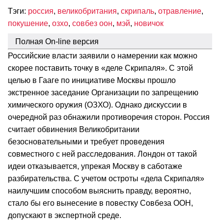
Тэги:
россия
,
великобритания
,
скрипаль
,
отравление
,
покушение
,
озхо
,
совбез оон
,
мэй
,
новичок
Полная On-line версия
Российские власти заявили о намерении как можно
скорее поставить точку в «деле Скрипаля». С этой
целью в Гааге по инициативе Москвы прошло
экстренное заседание Организации по запрещению
химического оружия (ОЗХО). Однако дискуссии в
очередной раз обнажили противоречия сторон. Россия
считает обвинения Великобритании
безосновательными и требует проведения
совместного с ней расследования. Лондон от такой
идеи отказывается, упрекая Москву в саботаже
разбирательства. С учетом остроты «дела Скрипаля»
наилучшим способом выяснить правду, вероятно,
стало бы его вынесение в повестку Совбеза ООН,
допускают в экспертной среде.