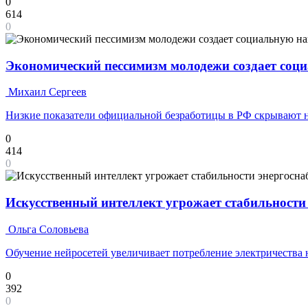
0
614
0
Экономический пессимизм молодежи создает соц
Михаил Сергеев
Низкие показатели официальной безработицы в РФ скрывают 
0
414
0
Искусственный интеллект угрожает стабильности
Ольга Соловьева
Обучение нейросетей увеличивает потребление электричества 
0
392
0