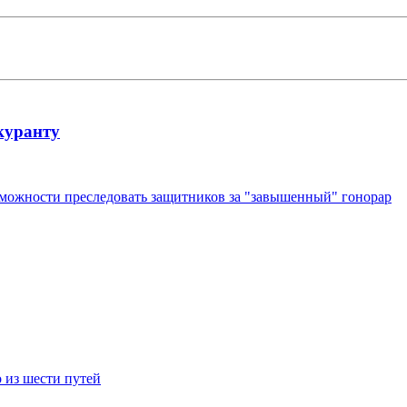
куранту
можности преследовать защитников за "завышенный" гонорар
 из шести путей