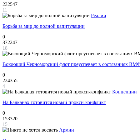
232547
11
Реалии
Борьба за мир до полной капитуляции
0
372247
18
Воюющий Черноморский флот преуспевает в состязаниях ВМФ
0
224355
4
Концепции
На Балканах готовится новый прокси-конфликт
0
153320
15
Армии