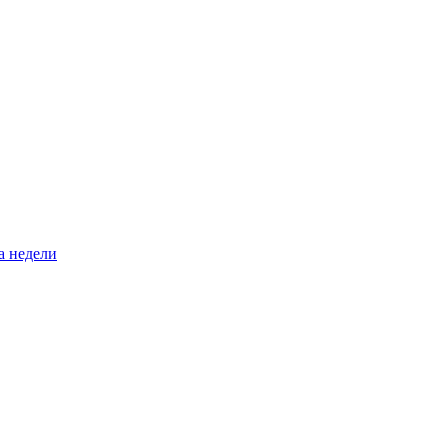
а недели