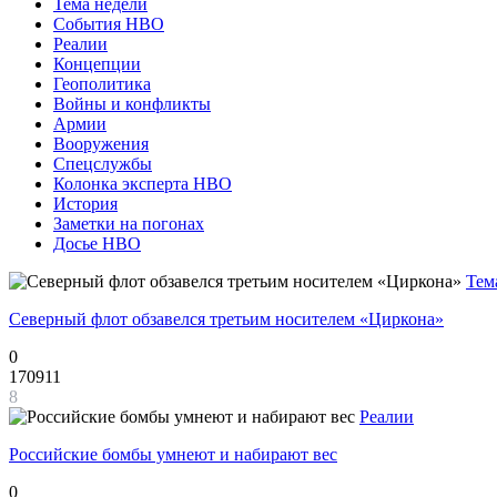
Тема недели
События НВО
Реалии
Концепции
Геополитика
Войны и конфликты
Армии
Вооружения
Спецслужбы
Колонка эксперта НВО
История
Заметки на погонах
Досье НВО
Тем
Северный флот обзавелся третьим носителем «Циркона»
0
170911
8
Реалии
Российские бомбы умнеют и набирают вес
0