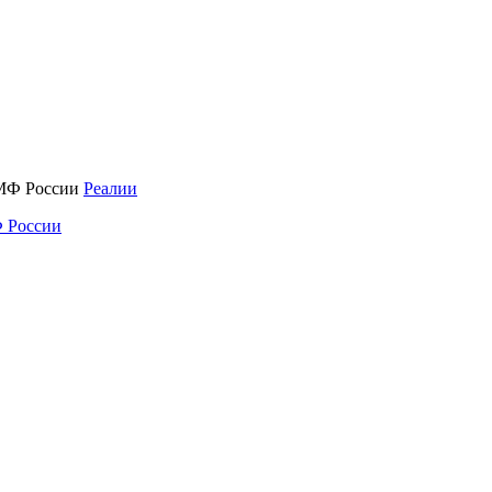
Реалии
 России