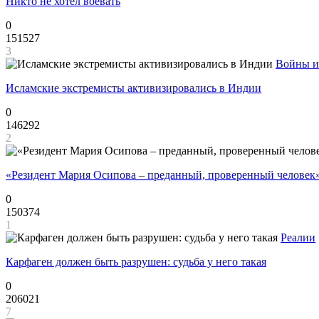
Никто не хотел воевать
0
151527
3
Войны и
Исламские экстремисты активизировались в Индии
0
146292
2
«Резидент Мария Осипова – преданный, проверенный человек
0
150374
1
Реалии
Карфаген должен быть разрушен: судьба у него такая
0
206021
7