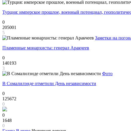
Турция: имперское прошлое, военный потенциал, геополитиче
0
205001
5
Заметки на погон
Пламенные монархисты: генерал Аракчеев
0
140193
3
Фото
В Сомалилэнде отметили День независимости
0
125672
0
0
1648
0
Газета
В мире
Интернет-версия