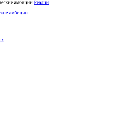
Реалии
ские амбиции
ах