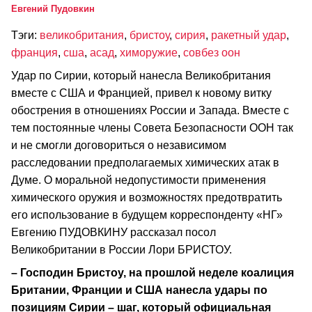
Евгений Пудовкин
Тэги:
великобритания
,
бристоу
,
сирия
,
ракетный удар
,
франция
,
сша
,
асад
,
химоружие
,
совбез оон
Удар по Сирии, который нанесла Великобритания
вместе с США и Францией, привел к новому витку
обострения в отношениях России и Запада. Вместе с
тем постоянные члены Совета Безопасности ООН так
и не смогли договориться о независимом
расследовании предполагаемых химических атак в
Думе. О моральной недопустимости применения
химического оружия и возможностях предотвратить
его использование в будущем корреспонденту «НГ»
Евгению ПУДОВКИНУ рассказал посол
Великобритании в России Лори БРИСТОУ.
– Господин Бристоу, на прошлой неделе коалиция
Британии, Франции и США нанесла удары по
позициям Сирии – шаг, который официальная