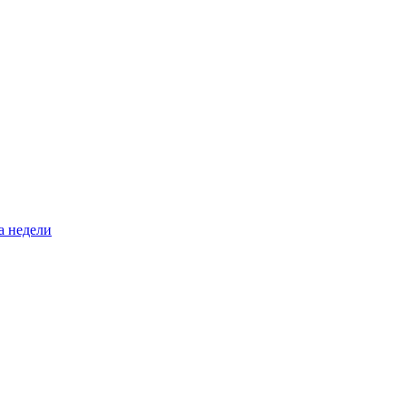
а недели