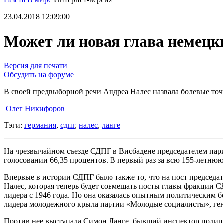
23.04.2018 12:09:00
Может ли новая глава немецк
Версия для печати
Обсудить на форуме
В своей предвыборной речи Андреа Налес назвала болевые то
Олег Никифоров
Тэги:
германия
,
сдпг
,
налес
,
ланге
На чрезвычайном съезде СДПГ в Висбадене председателем пар
голосовании 66,35 процентов. В первый раз за всю 155-летню
Впервые в истории СДПГ было также то, что на пост председа
Налес, которая теперь будет совмещать посты главы фракции С
лидера с 1946 года. Но она оказалась опытным политическим б
лидера молодежного крыла партии «Молодые социалисты», ген
Против нее выступала Симон Ланге, бывший инспектор полиции,