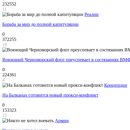
232552
11
Реалии
Борьба за мир до полной капитуляции
0
372255
18
Воюющий Черноморский флот преуспевает в состязаниях ВМФ
0
224361
4
Концепции
На Балканах готовится новый прокси-конфликт
0
153323
15
Армии