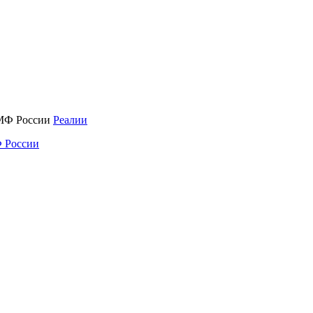
Реалии
 России