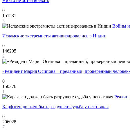
Никто не хотел воевать
0
151531
3
Войны и
Исламские экстремисты активизировались в Индии
0
146295
2
«Резидент Мария Осипова – преданный, проверенный человек
0
150376
1
Реалии
Карфаген должен быть разрушен: судьба у него такая
0
206028
7