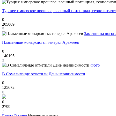
Турция: имперское прошлое, военный потенциал, геополитиче
0
205009
5
Заметки на погон
Пламенные монархисты: генерал Аракчеев
0
140195
3
Фото
В Сомалилэнде отметили День независимости
0
125672
0
0
2799
7
Газета
В мире
Интернет-версия