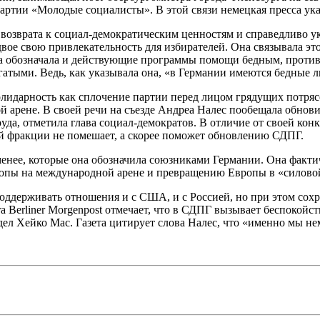
артии «Молодые социалисты». В этой связи немецкая пресса указ
возврата к социал-демократическим ценностям и справедливо ука
двое свою привлекательность для избирателей. Она связывала эт
а обозначала и действующие программы помощи бедным, против 
тыми. Ведь, как указывала она, «в Германии имеются бедные лю
солидарность как сплочение партии перед лицом грядущих потря
ой арене. В своей речи на съезде Андреа Налес пообещала обн
да, отметила глава социал-демократов. В отличие от своей конк
ой фракции не помешает, а скорее поможет обновлению СДПГ.
енее, которые она обозначила союзниками Германии. Она фактич
вропы на международной арене и превращению Европы в «силово
ддерживать отношения и с США, и с Россией, но при этом сохран
та Berliner Morgenpost отмечает, что в СДПГ вызывает беспоко
ел Хейко Мас. Газета цитирует слова Налес, что «именно мы не