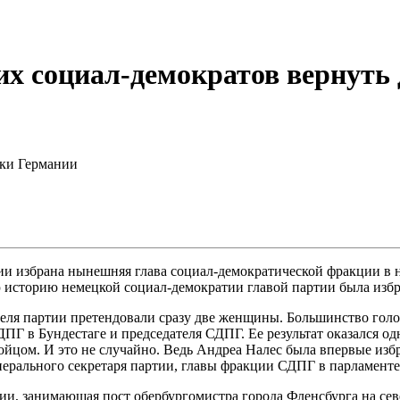
их социал-демократов вернуть 
чки Германии
ии избрана нынешняя глава социал-демократической фракции в 
ю историю немецкой социал-демократии главой партии была изб
теля партии претендовали сразу две женщины. Большинство гол
ДПГ в Бундестаге и председателя СДПГ. Ее результат оказался о
ойцом. И это не случайно. Ведь Андреа Налес была впервые избр
ерального секретаря партии, главы фракции СДПГ в парламенте 
 занимающая пост обербургомистра города Фленсбурга на севере