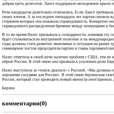
добрая треть делегатов. Ланге поддержало молодежное крыло п
Речи кандидаток разительно отличались. Если Ланге требовала 
своих членов. А за последние пятнадцать лет партия снизила в
стержнем которых она называла справедливость. Конкретно он
справедливого распределения бремени между неимущими и бога
В то же время Налес призывала к солидарности, понимая эту 
будет сталкиваться во внутренней политике и на международн
годы должны стать развитие экономики и ситуация на рынке тру
совмещение постов председателя партии и главы парламентск
Налес отметила в своей речи наличие проблем с США, тем не м
образе России. В этой связи она призвала к усилению роли Е
Налес выступила за «поиск диалога» с Россией. «Мы должны по
хорошими соседями для России». В этой связи берлинская газе
России, который стал проводить новый министр иностранных д
Берлин
комментарии
(0)