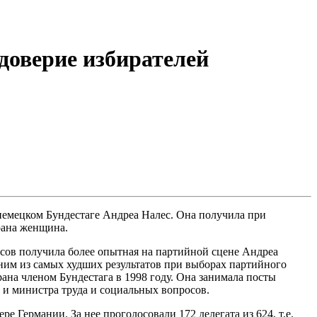
доверие избирателей
немецком Бундестаге Андреа Налес. Она получила при
рана женщина.
осов получила более опытная на партийной сцене Андреа
дним из самых худших результатов при выборах партийного
ана членом Бундестага в 1998 году. Она занимала посты
и министра труда и социальных вопросов.
 Германии. За нее проголосовали 172 делегата из 624, т.е.