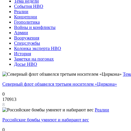
Тема недели
События НВО
Реалии
Концепции
Геополитика
Войны и конфликты
Армии
Вооружения
Спецслужбы
Колонка эксперта НВО
История
Заметки на погонах
Досье НВО
Тем
Северный флот обзавелся третьим носителем «Циркона»
0
170913
8
Реалии
Российские бомбы умнеют и набирают вес
0