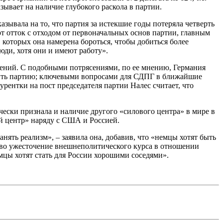
ывает на наличие глубокого раскола в партии.
зывала на то, что партия за истекшие годы потеряла четверть
от отток с отходом от первоначальных основ партии, главным
которых она намерена бороться, чтобы добиться более
ди, хотя они и имеют работу».
сений. С подобными потрясениями, по ее мнению, Германия
овить партию; ключевыми вопросами для СДПГ в ближайшие
урентки на пост председателя партии Налес считает, что
ески признала и наличие другого «силового центра» в мире в
й центр» наряду с США и Россией.
ять реализм», – заявила она, добавив, что «немцы хотят быть
йство ужесточение внешнеполитического курса в отношении
мцы хотят стать для России хорошими соседями».