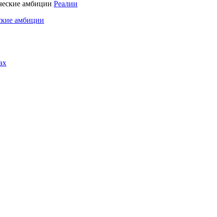
Реалии
ские амбиции
ах