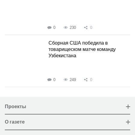
0
230
0
Сборная США победила в
товарищеском матче команду
Узбекистана
0
249
0
Проекты
О газете