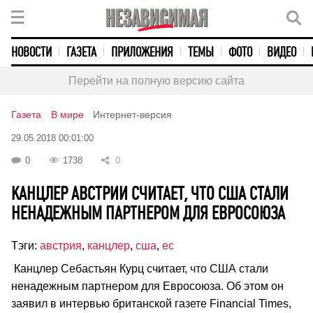
НОВОСТИ
ГАЗЕТА
ПРИЛОЖЕНИЯ
ТЕМЫ
ФОТО
ВИДЕО
Перейти на полную версию сайта
Газета
В мире
Интернет-версия
29.05.2018 00:01:00
0
1738
0
КАНЦЛЕР АВСТРИИ СЧИТАЕТ, ЧТО США СТАЛИ
НЕНАДЕЖНЫМ ПАРТНЕРОМ ДЛЯ ЕВРОСОЮЗА
Тэги:
австрия
,
канцлер
,
сша
,
ес
Канцлер Себастьян Курц считает, что США стали
ненадежным партнером для Евросоюза. Об этом он
заявил в интервью британской газете Financial Times,