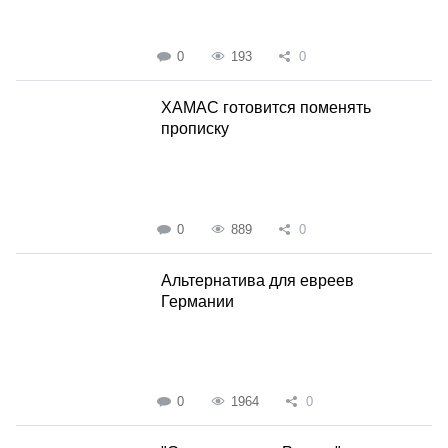
0
193
0
ХАМАС готовится поменять
прописку
0
889
0
Альтернатива для евреев
Германии
0
1964
0