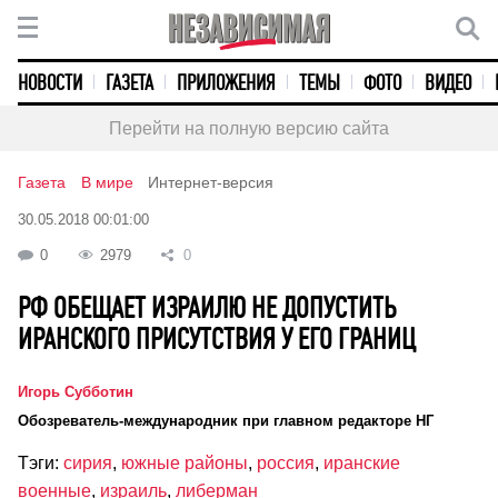
НОВОСТИ
ГАЗЕТА
ПРИЛОЖЕНИЯ
ТЕМЫ
ФОТО
ВИДЕО
Перейти на полную версию сайта
Газета
В мире
Интернет-версия
30.05.2018 00:01:00
0
2979
0
РФ ОБЕЩАЕТ ИЗРАИЛЮ НЕ ДОПУСТИТЬ
ИРАНСКОГО ПРИСУТСТВИЯ У ЕГО ГРАНИЦ
Игорь Субботин
Обозреватель-международник при главном редакторе НГ
Тэги:
сирия
,
южные районы
,
россия
,
иранские
военные
,
израиль
,
либерман