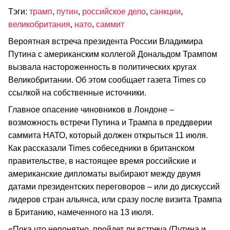
Тэги:
трамп
,
путин
,
российское дело
,
санкции
,
великобритания
,
нато
,
саммит
Вероятная встреча президента России Владимира
Путина с американским коллегой Дональдом Трампом
вызвала настороженность в политических кругах
Великобритании. Об этом сообщает газета Times со
ссылкой на собственные источники.
Главное опасение чиновников в Лондоне –
возможность встречи Путина и Трампа в преддверии
саммита НАТО, который должен открыться 11 июля.
Как рассказали Times собеседники в британском
правительстве, в настоящее время российские и
американские дипломаты выбирают между двумя
датами президентских переговоров – или до дискуссий
лидеров стран альянса, или сразу после визита Трампа
в Британию, намеченного на 13 июля.
«Пока что непонятно, пройдет ли встреча (Путина и