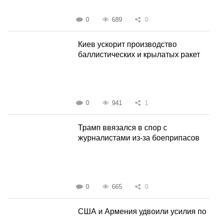
0
689
0
Киев ускорит производство
баллистических и крылатых ракет
0
941
1
Трамп ввязался в спор с
журналистами из-за боеприпасов
0
665
0
США и Армения удвоили усилия по