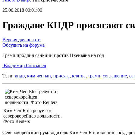
25.06.2018 00:01:00
Граждане КНДР присягают св
Версия для печати
Обсудить на форуме
Трамп продлил санкции против Пхеньяна на год
Владимир Скосырев
Тэги:
кндр
,
ким чен ын
,
присяга
,
клятва
,
трамп
,
соглашение
,
са
Ким Чен Ын требует от
северокорейцев лояльности.
Фото Reuters
Северокорейский руководитель Ким Чен Ын изменил государств