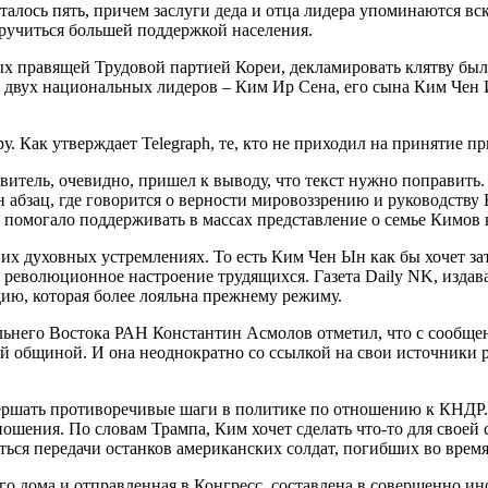
талось пять, причем заслуги деда и отца лидера упоминаются вс
заручиться большей поддержкой населения.
х правящей Трудовой партией Кореи, декламировать клятву был
двух национальных лидеров – Ким Ир Сена, его сына Ким Чен И
. Как утверждает Telegraph, те, кто не приходил на принятие п
итель, очевидно, пришел к выводу, что текст нужно поправить. 
 абзац, где говорится о верности мировоззрению и руководству
 помогало поддерживать в массах представление о семье Кимов 
 их духовных устремлениях. То есть Ким Чен Ын как бы хочет за
ь революционное настроение трудящихся. Газета Daily NK, издав
дию, которая более лояльна прежнему режиму.
льнего Востока РАН Константин Асмолов отметил, что с сообще
ой общиной. И она неоднократно со ссылкой на свои источники 
шать противоречивые шаги в политике по отношению к КНДР. В
ошения. По словам Трампа, Ким хочет сделать что-то для своей
иться передачи останков американских солдат, погибших во врем
о дома и отправленная в Конгресс, составлена в совершенно и