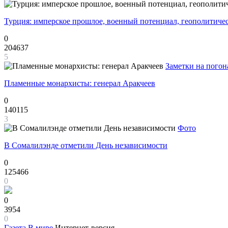
Турция: имперское прошлое, военный потенциал, геополитиче
0
204637
5
Заметки на погон
Пламенные монархисты: генерал Аракчеев
0
140115
3
Фото
В Сомалилэнде отметили День независимости
0
125466
0
0
3954
0
Газета
В мире
Интернет-версия