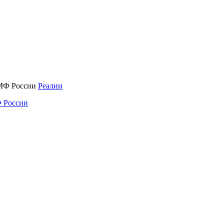
Реалии
 России