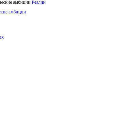
Реалии
ские амбиции
ах