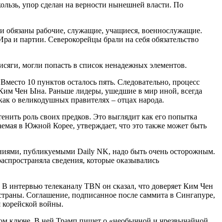
кользь, упор сделан на верности нынешней власти. По
и обязаны рабочие, служащие, учащиеся, военнослужащие.
ра и партии. Северокорейцы брали на себя обязательство
рисяги, могли попасть в список ненадежных элементов.
Вместо 10 пунктов осталось пять. Следовательно, процесс
 Ким Чен Ына. Раньше лидеры, ушедшие в мир иной, всегда
как о великодушных правителях – отцах народа.
тенить роль своих предков. Это выглядит как его попытка
аемая в Южной Корее, утверждает, что это также может быть
ниями, публикуемыми Daily NK, надо быть очень осторожным.
распространяла сведения, которые оказывались
 интервью телеканалу TBN он сказал, что доверяет Ким Чен
 страны. Соглашение, подписанное после саммита в Сингапуре,
я корейской войны.
ном ключе. В ней Трамп пишет о «необычной и чрезвычайной