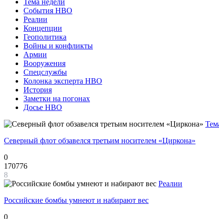
Тема недели
События НВО
Реалии
Концепции
Геополитика
Войны и конфликты
Армии
Вооружения
Спецслужбы
Колонка эксперта НВО
История
Заметки на погонах
Досье НВО
Тем
Северный флот обзавелся третьим носителем «Циркона»
0
170776
8
Реалии
Российские бомбы умнеют и набирают вес
0