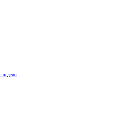
а недели