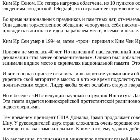
Ким Ир Сеном. Но теперь нагрузка облегчена, из 10 пунктов ос
сведениям лондонской Telegraph, это отражает ее стремление 
Во время национальных праздников и памятных дат, отмечаемы
Они давали торжественное обещание «вооружить себя идеями» 
проводить в жизнь эти идеи на рабочем месте, в семье и школе.
Ким Ир Сен умер в 1994-м, затем «трон» перешел к Ким Чен Иру
Присяга не менялась 40 лет. Но нынешний наследственный прав
декламации стал менее обременительным. Однако был добавлен
занимали видное место в скрижалях национальной памяти. Это
И вот теперь в присяге остались лишь короткие упоминания об
укрепить свой авторитет в массах и в то же время подхлестнут
политическим ходом. Лидер якобы хочет ослабить старую гвар
Но в беседе с «НГ» ведущий научный сотрудник Института Да
Эта газета издается южнокорейской протестантской религиозн
недостоверными.
Тем временем президент США Дональд Трамп продолжает совер
Ыну. У руководителей двух стран сложились очень хорошие отн
президент назвал замечательным. Кроме того, ему удалось доб
Но декларация, подписанная в минувшую пятницу главой Белог