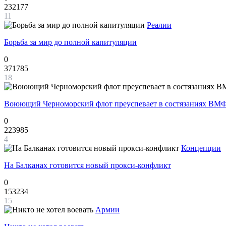
232177
11
Реалии
Борьба за мир до полной капитуляции
0
371785
18
Воюющий Черноморский флот преуспевает в состязаниях ВМФ
0
223985
4
Концепции
На Балканах готовится новый прокси-конфликт
0
153234
15
Армии