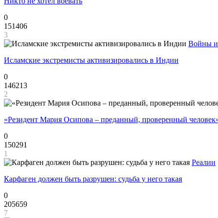
Никто не хотел воевать
0
151406
3
Войны и
Исламские экстремисты активизировались в Индии
0
146213
2
«Резидент Мария Осипова – преданный, проверенный человек
0
150291
1
Реалии
Карфаген должен быть разрушен: судьба у него такая
0
205659
7