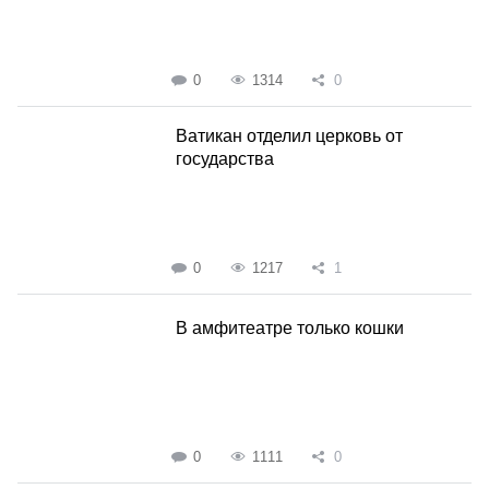
0
1314
0
Ватикан отделил церковь от
государства
0
1217
1
В амфитеатре только кошки
0
1111
0