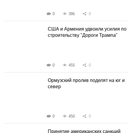
0
386
0
США и Армения удвоили усилия по
строительству "Дороги Трампа"
0
455
0
Ормузский пролив поделят на юг и
север
0
450
0
Принятие американских санкций