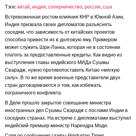
Тэги:
китай
,
индия
,
соперничество
,
россия
,
сша
Встревоженная ростом влияния КНР в Южной Азии,
Индия призвала своих дипломатов разъяснять
соседям, что зависимость от китайских проектов
способна привести их в долговую яму. Примером
может служить Шри-Ланка, которая не в состоянии
платить за предоставленные кредиты. Как видно из
выступления главы индийского МИДа Сушмы
Сварадж, нужно противопоставить Китаю «мягкую
силу». В то же время военные представители двух
стран договариваются о том, как избежать
пограничного конфликта.
В Дели прошло закрытое совещание министра
иностранных дел Сушмы Сварадж с послами Индии в
соседних странах. На встрече с дипломатами выступил
индийский премьер-министр Нарендра Моди.
Судя по сообщению газеты Hindustan Times,