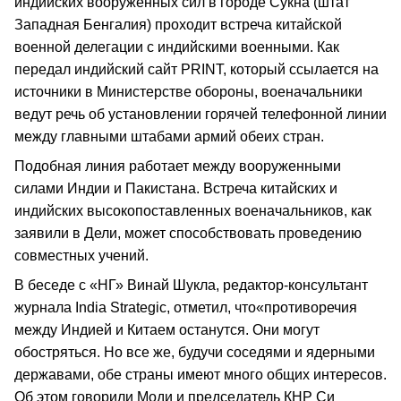
индийских вооруженных сил в городе Сукна (штат
Западная Бенгалия) проходит встреча китайской
военной делегации с индийскими военными. Как
передал индийский сайт PRINT, который ссылается на
источники в Министерстве обороны, военачальники
ведут речь об установлении горячей телефонной линии
между главными штабами армий обеих стран.
Подобная линия работает между вооруженными
силами Индии и Пакистана. Встреча китайских и
индийских высокопоставленных военачальников, как
заявили в Дели, может способствовать проведению
совместных учений.
В беседе с «НГ» Винай Шукла, редактор-консультант
журнала India Strategic, отметил, что«противоречия
между Индией и Китаем останутся. Они могут
обостряться. Но все же, будучи соседями и ядерными
державами, обе страны имеют много общих интересов.
Об этом говорили Моди и председатель КНР Си