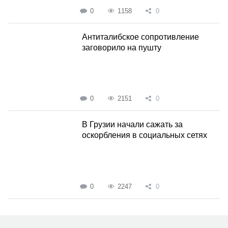
0
1158
0
Антиталибское сопротивление
заговорило на пушту
0
2151
0
В Грузии начали сажать за
оскорбления в социальных сетях
0
2247
0