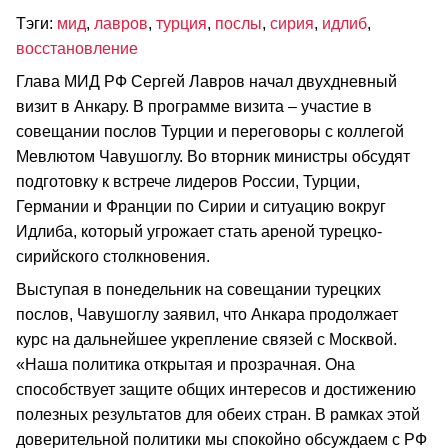
Тэги:
мид
,
лавров
,
турция
,
послы
,
сирия
,
идлиб
,
восстановление
Глава МИД РФ Сергей Лавров начал двухдневный
визит в Анкару. В программе визита – участие в
совещании послов Турции и переговоры с коллегой
Мевлютом Чавушоглу. Во вторник министры обсудят
подготовку к встрече лидеров России, Турции,
Германии и Франции по Сирии и ситуацию вокруг
Идлиба, который угрожает стать ареной турецко-
сирийского столкновения.
Выступая в понедельник на совещании турецких
послов, Чавушоглу заявил, что Анкара продолжает
курс на дальнейшее укрепление связей с Москвой.
«Наша политика открытая и прозрачная. Она
способствует защите общих интересов и достижению
полезных результатов для обеих стран. В рамках этой
доверительной политики мы спокойно обсуждаем с РФ