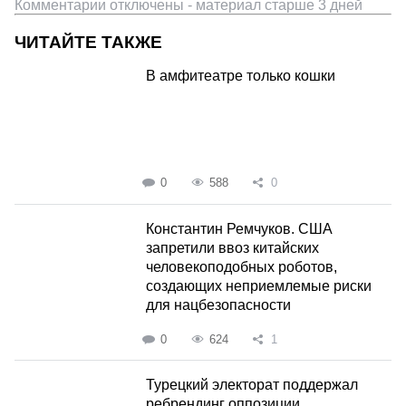
Комментарии отключены - материал старше 3 дней
ЧИТАЙТЕ ТАКЖЕ
В амфитеатре только кошки
0
588
0
Константин Ремчуков. США
запретили ввоз китайских
человекоподобных роботов,
создающих неприемлемые риски
для нацбезопасности
0
624
1
Турецкий электорат поддержал
ребрендинг оппозиции