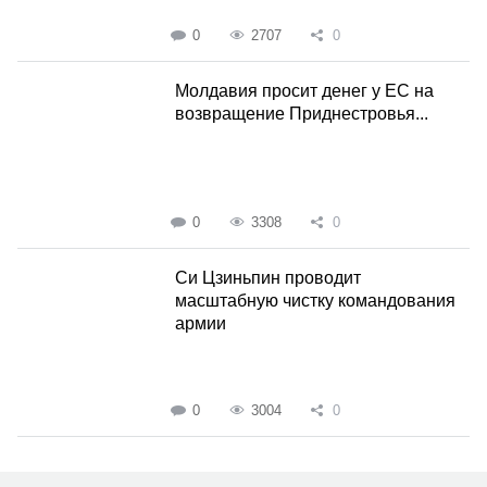
0
2707
0
Молдавия просит денег у ЕС на
возвращение Приднестровья...
0
3308
0
Си Цзиньпин проводит
масштабную чистку командования
армии
0
3004
0