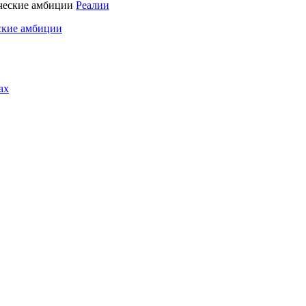
Реалии
ские амбиции
ах