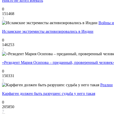
Никто не хотел воевать
0
151468
3
Войны и
Исламские экстремисты активизировались в Индии
0
146253
2
«Резидент Мария Осипова – преданный, проверенный человек
0
150331
1
Реалии
Карфаген должен быть разрушен: судьба у него такая
0
205850
7