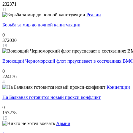
232371
11
Реалии
Борьба за мир до полной капитуляции
0
372030
18
Воюющий Черноморский флот преуспевает в состязаниях ВМФ
0
224176
4
Концепции
На Балканах готовится новый прокси-конфликт
0
153278
15
Армии