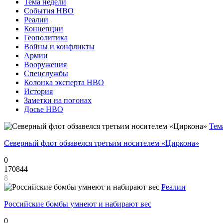
Тема недели
События НВО
Реалии
Концепции
Геополитика
Войны и конфликты
Армии
Вооружения
Спецслужбы
Колонка эксперта НВО
История
Заметки на погонах
Досье НВО
Тем
Северный флот обзавелся третьим носителем «Циркона»
0
170844
8
Реалии
Российские бомбы умнеют и набирают вес
0