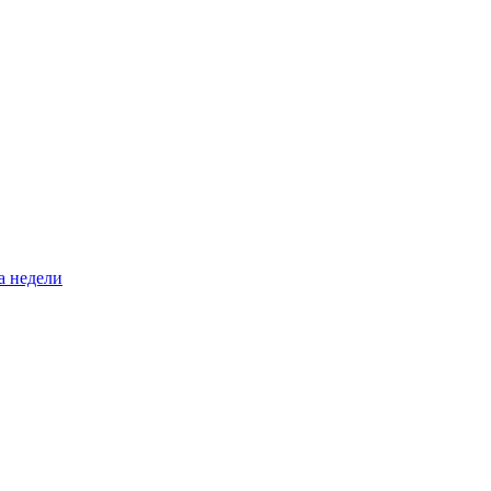
а недели