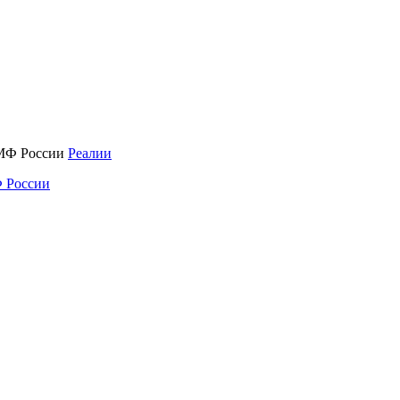
Реалии
 России