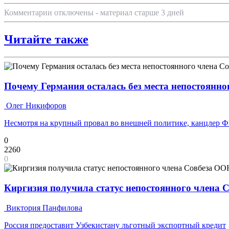
Комментарии отключены - материал старше 3 дней
Читайте также
Почему Германия осталась без места непостоянн
Олег Никифоров
Несмотря на крупный провал во внешней политике, канцлер Ф
0
2260
0
Киргизия получила статус непостоянного члена С
Виктория Панфилова
Россия предоставит Узбекистану льготный экспортный кредит