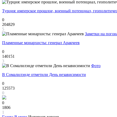
Турция: имперское прошлое, военный потенциал, геополитиче
0
204829
5
Заметки на погон
Пламенные монархисты: генерал Аракчеев
0
140151
3
Фото
В Сомалилэнде отметили День независимости
0
125573
0
0
1806
1
Газета
В мире
Интернет-версия