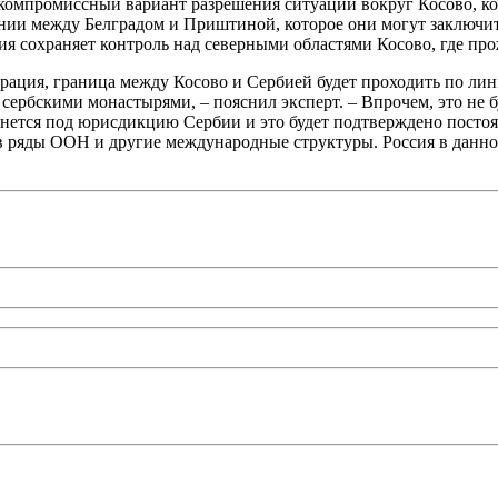
 компромиссный вариант разрешения ситуации вокруг Косово, ко
нии между Белградом и Приштиной, которое они могут заключит
ия сохраняет контроль над северными областями Косово, где пр
трация, граница между Косово и Сербией будет проходить по ли
 сербскими монастырями, – пояснил эксперт. – Впрочем, это не 
вернется под юрисдикцию Сербии и это будет подтверждено посто
 ряды ООН и другие международные структуры. Россия в данном