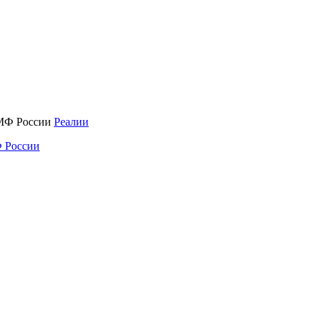
Реалии
 России