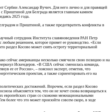
ент Сербии Александар Вучич. Для него лично и для правящей
 с Приштиной для Белграда является главным камнем
идаясь 2025 года.
Белградом и Приштиной, а также предотвратить конфликты в
й научный сотрудник Института славяноведения РАН Петр
 с любым решением, которое примет ее руководство. «Если
что раздел Косово может снять остроту территориальной
ко сейчас американцы несколько смягчили свою позицию и на
одчеркнул Искендеров. «В США сейчас сменилась команда,
нув ее от России», – пояснил эксперт, отметив, что
нергетическим проектам, а также сориентировать его на
политических достижений. Впрочем, если раздел Косово
союза объясняется тем, что он не хочет снова возвращаться к
угих европейских стран со схожими межнациональными
ем более что это может произойти совсем скоро, в ходе