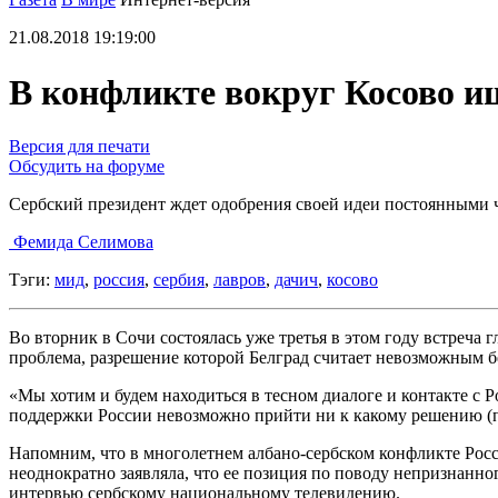
21.08.2018 19:19:00
В конфликте вокруг Косово и
Версия для печати
Обсудить на форуме
Сербский президент ждет одобрения своей идеи постоянным
Фемида Селимова
Тэги:
мид
,
россия
,
сербия
,
лавров
,
дачич
,
косово
Во вторник в Сочи состоялась уже третья в этом году встреча
проблема, разрешение которой Белград считает невозможным 
«Мы хотим и будем находиться в тесном диалоге и контакте с
поддержки России невозможно прийти ни к какому решению (по
Напомним, что в многолетнем албано-сербском конфликте Росс
неоднократно заявляла, что ее позиция по поводу непризнанн
интервью сербскому национальному телевидению.