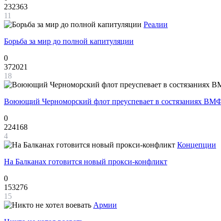
232363
11
Реалии
Борьба за мир до полной капитуляции
0
372021
18
Воюющий Черноморский флот преуспевает в состязаниях ВМФ
0
224168
4
Концепции
На Балканах готовится новый прокси-конфликт
0
153276
15
Армии