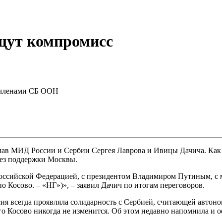
щут компромисс
и членами СБ ООН
 глав МИД России и Сербии Сергея Лаврова и Ивицы Дачича. Как 
без поддержки Москвы.
 Российской Федерацией, с президентом Владимиром Путиным, с 
 Косово. – «НГ»)», – заявил Дачич по итогам переговоров.
ия всегда проявляла солидарность с Сербией, считающей автон
ого Косово никогда не изменится. Об этом недавно напомнила 