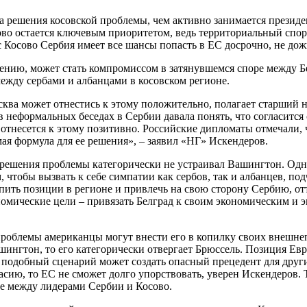
а решения косовской проблемы, чем активно занимается презид
во остается ключевым приоритетом, ведь территориальный спор
с Косово Сербия имеет все шансы попасть в ЕС досрочно, не дож
мнению, может стать компромиссом в затянувшемся споре между 
между сербами и албанцами в косовском регионе.
Москва может отнестись к этому положительно, полагает старши
 неформальных беседах в Сербии давала понять, что согласится
 отнесется к этому позитивно. Российские дипломаты отмечали, 
ая формула для ее решения», – заявил «НГ» Искендеров.
ешения проблемы категорически не устраивал Вашингтон. Одна
 чтобы вызвать к себе симпатии как сербов, так и албанцев, п
ить позиции в регионе и привлечь на свою сторону Сербию, оття
омические цели – привязать Белград к своим экономическим и э
 проблемы американцы могут внести его в копилку своих внешне
ингтон, то его категорически отвергает Брюссель. Позиция Евро
то подобный сценарий может создать опасный прецедент для др
сию, то ЕС не сможет долго упорствовать, уверен Искендеров. Т
ле между лидерами Сербии и Косово.