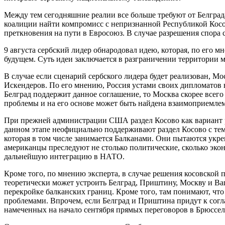
Между тем сегодняшние реалии все больше требуют от Белград
коалиции найти компромисс с непризнанной Республикой Косо
преткновения на пути в Евросоюз. В случае разрешения спора 
9 августа сербский лидер обнародовал идею, которая, по его 
будущем. Суть идеи заключается в разграничении территории 
В случае если сценарий сербского лидера будет реализован, 
Искендеров. По его мнению, Россия устами своих дипломатов в
Белград поддержит данное соглашение, то Москва скорее всего
проблемы и на его основе может быть найдена взаимоприемлем
При прежней администрации США раздел Косово как вариант р
данном этапе неофициально поддерживают раздел Косово с тем,
которая в том числе занимается Балканами. Они пытаются укреп
американцы преследуют не столько политические, сколько экон
дальнейшую интеграцию в НАТО.
Кроме того, по мнению эксперта, в случае решения косовской
теоретически может устроить Белград, Приштину, Москву и Ваш
перекройке балканских границ. Кроме того, там понимают, ч
проблемами. Впрочем, если Белград и Приштина придут к согла
намеченных на начало сентября прямых переговоров в Брюссе