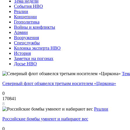
Тема недели
События НВО
Реалии
Концепции
Геополитика
Войны и конфликты
Армии
Вооружения
Спецслужбы
Колонка эксперта НВО
История
Заметки на погонах
Досье НВО
Тем
Северный флот обзавелся третьим носителем «Циркона»
0
170841
8
Реалии
Российские бомбы умнеют и набирают вес
0