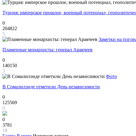
Турция: имперское прошлое, военный потенциал, геополитиче
0
204822
5
Заметки на погон
Пламенные монархисты: генерал Аракчеев
0
140150
3
Фото
В Сомалилэнде отметили День независимости
0
125569
0
0
3781
18
Газета
В мире
Интернет-версия