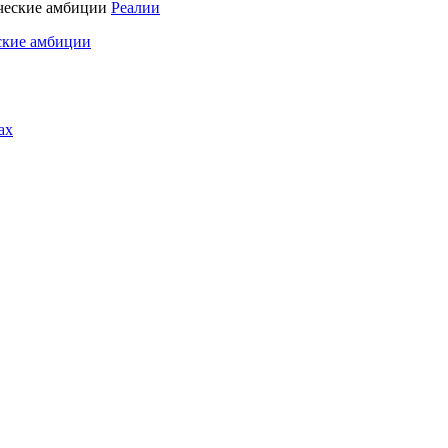
Реалии
ские амбиции
ах