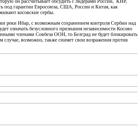
торую он рассчитывает обсудить с лидерами России, КНР,
ь под гарантии Евросоюза, США, России и Китая, как
оживают косовские сербы.
нии реки Ибар, с возможным сохранением контроля Сербии над
будет означать безусловного признания независимости Косово
янными членами Совбеза ООН, то Белград не будет блокировать
 случае, возможно, также снимет свои возражения против