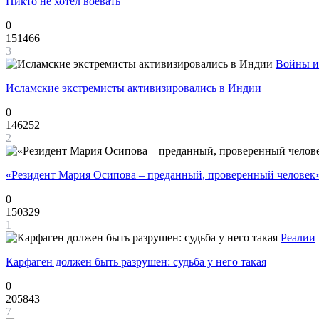
Никто не хотел воевать
0
151466
3
Войны и
Исламские экстремисты активизировались в Индии
0
146252
2
«Резидент Мария Осипова – преданный, проверенный человек
0
150329
1
Реалии
Карфаген должен быть разрушен: судьба у него такая
0
205843
7