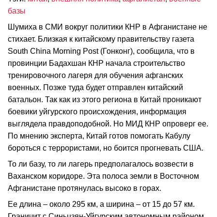
базы
Шумиха в СМИ вокруг политики КНР в Афганистане не
стихает. Близкая к китайскому правительству газета
South China Morning Post (Гонконг), сообщила, что в
провинции Бадахшан КНР начала строительство
тренировочного лагеря для обучения афганских
военных. Позже туда будет отправлен китайский
батальон. Так как из этого региона в Китай проникают
боевики уйгурского происхождения, информация
выглядела правдоподобной. Но МИД КНР опроверг ее.
По мнению эксперта, Китай готов помогать Кабулу
бороться с террористами, но боится прогневать США.
То ли базу, то ли лагерь предполагалось возвести в
Ваханском коридоре. Эта полоса земли в Восточном
Афганистане протянулась высоко в горах.
Ее длина – около 295 км, а ширина – от 15 до 57 км.
Граничит с Синьцзян-Уйгурским автономным районом