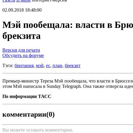
02.09.2018 18:48:00
Мэй пообещала: власти в Брюс
брекзита
Версия для печати
Обсудить на форуме
Тэги:
британия
,
мэй
,
ес
,
план
,
брекзит
Премьер-министр Тереза Мэй пообещала, что власти в Брюсселе
этом Мэй написала в Sunday Telegraph. Она также отвергла и
По информации ТАСС
комментарии
(0)
Вы можете оставить комментарии.