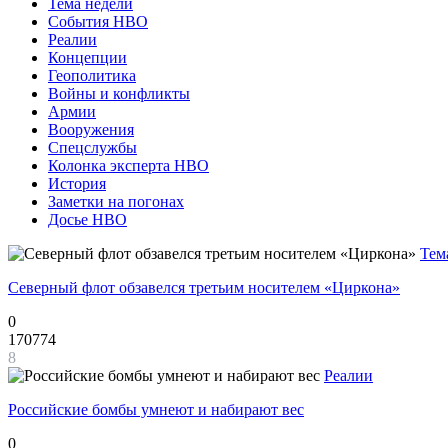
Тема недели
События НВО
Реалии
Концепции
Геополитика
Войны и конфликты
Армии
Вооружения
Спецслужбы
Колонка эксперта НВО
История
Заметки на погонах
Досье НВО
Тем
Северный флот обзавелся третьим носителем «Циркона»
0
170774
8
Реалии
Российские бомбы умнеют и набирают вес
0