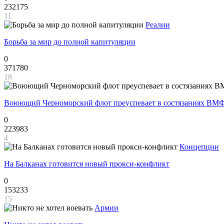
232175
11
Реалии
Борьба за мир до полной капитуляции
0
371780
18
Воюющий Черноморский флот преуспевает в состязаниях ВМФ
0
223983
4
Концепции
На Балканах готовится новый прокси-конфликт
0
153233
15
Армии