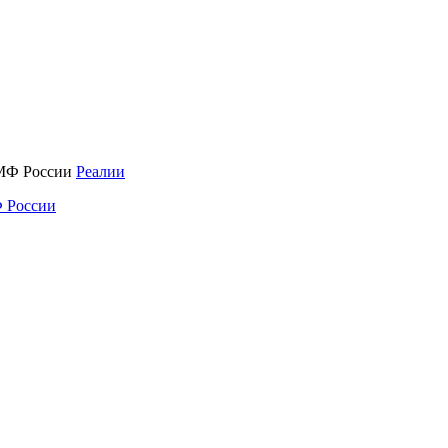
Реалии
 России