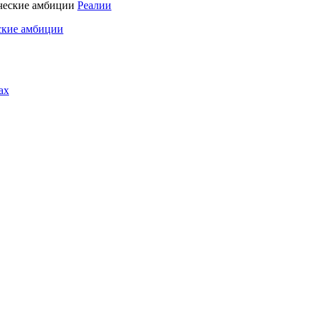
Реалии
ские амбиции
ах