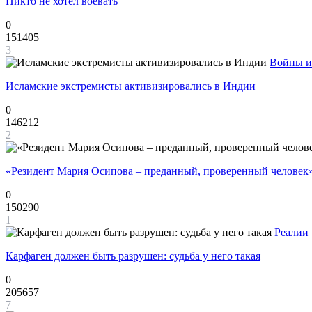
Никто не хотел воевать
0
151405
3
Войны и
Исламские экстремисты активизировались в Индии
0
146212
2
«Резидент Мария Осипова – преданный, проверенный человек
0
150290
1
Реалии
Карфаген должен быть разрушен: судьба у него такая
0
205657
7