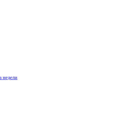
а недели