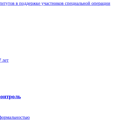
титутов в поддержке участников специальной операции
7 лет
контроль
 формальностью