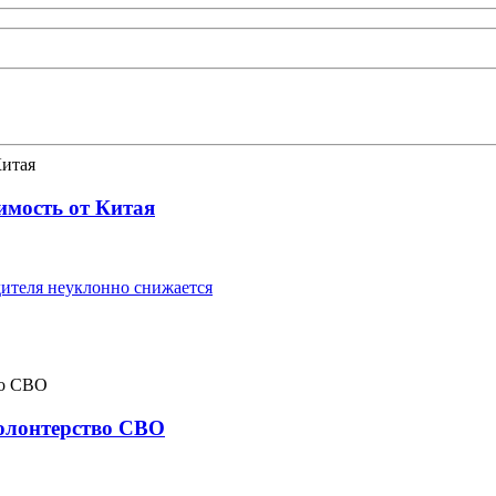
имость от Китая
ителя неуклонно снижается
волонтерство СВО