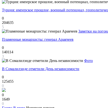
Турция: имперское прошлое, военный потенциал, геополитиче
0
204635
5
Заметки на погон
Пламенные монархисты: генерал Аракчеев
0
140114
3
Фото
В Сомалилэнде отметили День независимости
0
125455
0
0
1649
0
Газета
В мире
Интернет-версия