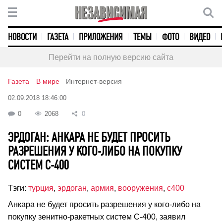
НОВОСТИ
ГАЗЕТА
ПРИЛОЖЕНИЯ
ТЕМЫ
ФОТО
ВИДЕО
Перейти на полную версию сайта
Газета
В мире
Интернет-версия
02.09.2018 18:46:00
0
2068
0
ЭРДОГАН: АНКАРА НЕ БУДЕТ ПРОСИТЬ
РАЗРЕШЕНИЯ У КОГО-ЛИБО НА ПОКУПКУ
СИСТЕМ С-400
Тэги:
турция
,
эрдоган
,
армия
,
вооружения
,
с400
Анкара не будет просить разрешения у кого-либо на
покупку зенитно-ракетных систем С-400, заявил