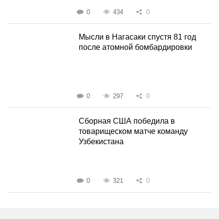
0
434
0
Мысли в Нагасаки спустя 81 год
после атомной бомбардировки
0
297
0
Сборная США победила в
товарищеском матче команду
Узбекистана
0
321
0