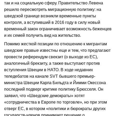
так и на социальную сферу. Правительство Левена
решило пересмотреть миграционную политику: на
шведской границе возникли временные пункты
контроля, а вступивший в 2016 году в силу новый
временный закон ограничивает возможность беженцев
и их семей получить вид на жительство.
Помимо жесткой позиции по отношению к мигрантам
шведские правые известны еще и тем, что предлагают
провести референдум свекзит (о выходе из ЕС),
аналогичный брекзиту, а также выступают против
вступления Швеции в НАТО. В ходе недавних
теледебатов на канале SVT бывшего премьер-
министра Швеции Карла Бильдта и Йимми Окессона
последний подверг критике политику Брюсселя. Он
заявил, что «Шведские демократы» хотят
«сотрудничества в Европе по торговле», но при этом
отверг ЕС, в котором «политики и бюрократы других
государств-членов принимают решение о