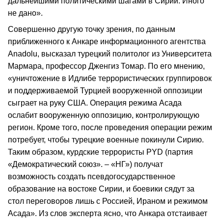
дальнейшими политическими шагами в Сирии. Иного
не дано».
Совершенно другую точку зрения, по данным
приближенного к Анкаре информационного агентства
Anadolu, высказал турецкий политолог из Университета
Мармара, профессор Дженгиз Томар. По его мнению,
«уничтожение в Идлибе террористических группировок
и поддерживаемой Турцией вооруженной оппозиции
сыграет на руку США. Операция режима Асада
ослабит вооруженную оппозицию, контролирующую
регион. Кроме того, после проведения операции режим
потребует, чтобы турецкие военные покинули Сирию.
Таким образом, курдские террористы PYD (партия
«Демократический союз». – «НГ») получат
возможность создать псевдогосударственное
образование на востоке Сирии, и боевики сядут за
стол переговоров лишь с Россией, Ираном и режимом
Асада». Из слов эксперта ясно, что Анкара отстаивает