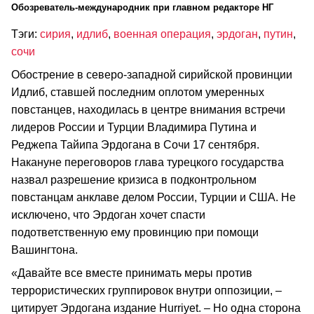
Обозреватель-международник при главном редакторе НГ
Тэги:
сирия
,
идлиб
,
военная операция
,
эрдоган
,
путин
,
сочи
Обострение в северо-западной сирийской провинции
Идлиб, ставшей последним оплотом умеренных
повстанцев, находилась в центре внимания встречи
лидеров России и Турции Владимира Путина и
Реджепа Тайипа Эрдогана в Сочи 17 сентября.
Накануне переговоров глава турецкого государства
назвал разрешение кризиса в подконтрольном
повстанцам анклаве делом России, Турции и США. Не
исключено, что Эрдоган хочет спасти
подответственную ему провинцию при помощи
Вашингтона.
«Давайте все вместе принимать меры против
террористических группировок внутри оппозиции, –
цитирует Эрдогана издание Hurriyet. – Но одна сторона