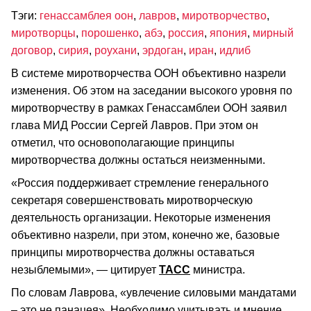
Тэги:
генассамблея оон
,
лавров
,
миротворчество
,
миротворцы
,
порошенко
,
абэ
,
россия
,
япония
,
мирный
договор
,
сирия
,
роухани
,
эрдоган
,
иран
,
идлиб
В системе миротворчества ООН объективно назрели
изменения. Об этом на заседании высокого уровня по
миротворчеству в рамках Генассамблеи ООН заявил
глава МИД России Сергей Лавров. При этом он
отметил, что основополагающие принципы
миротворчества должны остаться неизменными.
«Россия поддерживает стремление генерального
секретаря совершенствовать миротворческую
деятельность организации. Некоторые изменения
объективно назрели, при этом, конечно же, базовые
принципы миротворчества должны оставаться
незыблемыми», — цитирует
ТАСС
министра.
По словам Лаврова, «увлечение силовыми мандатами
– это не панацея». Необходимо учитывать и мнение