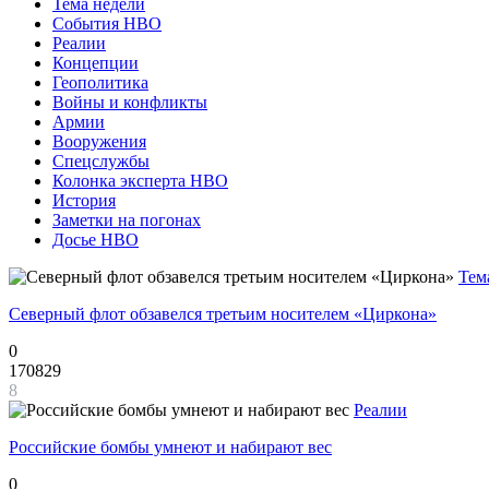
Тема недели
События НВО
Реалии
Концепции
Геополитика
Войны и конфликты
Армии
Вооружения
Спецслужбы
Колонка эксперта НВО
История
Заметки на погонах
Досье НВО
Тем
Северный флот обзавелся третьим носителем «Циркона»
0
170829
8
Реалии
Российские бомбы умнеют и набирают вес
0