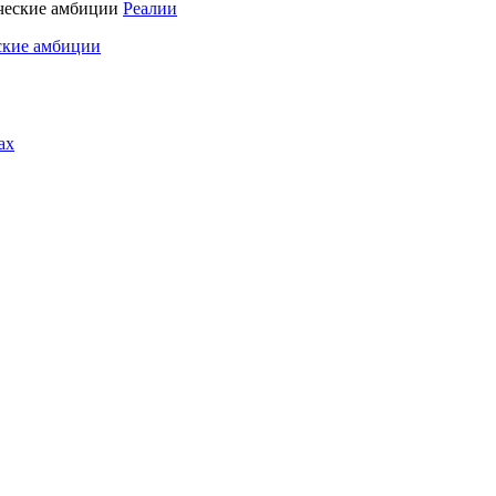
Реалии
ские амбиции
ах