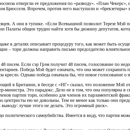
росоюза отвергли ее предложения по «разводу». «План Чекерс»,
ния Брюсселя. Впрочем, против него выступили и «брекзетиры» в
сяцев. А они в тупике. «Если Всевышний позволит Терезе Мэй 
ии Палаты общин трудно найти хотя бы дюжину депутатов, которы
аже в деталях описывает процедуру того, как может быть осуще
щин – тори должны направить письмо председателю влиятельного 
я 48 писем. Если сэр Грэм получит 48 писем, голосование по недо
тариев. Победа Мэй будет означать, что она может сохранить по
за кресло. Однако победа означала бы, что новое голосование о 
щий в Британии, в беседе с «НГ» сказал, что положение Мэй о
р-министра. Это парадокс. Дело не в том, что она популярна в с
ленов партии тори, особенно для членов их парламентской фра
нно центристы ею не довольны. Тем не менее как только они пред
к выводу: лучше этого не делать. Это огромный риск».
о политического самоубийства. Имеется в виду, что партия може