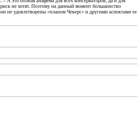
– А это полная анафема для всех консерваторов, да и для
 риск не хотят. Поэтому на данный момент большинство
 Они не удовлетворены «планом Чекерс» и другими аспектами ее