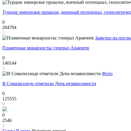
Турция: имперское прошлое, военный потенциал, геополитиче
0
204794
5
Заметки на погон
Пламенные монархисты: генерал Аракчеев
0
140144
3
Фото
В Сомалилэнде отметили День независимости
0
125555
0
0
2546
1
Газета
В мире
Интернет-версия