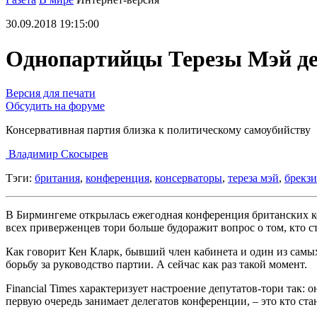
30.09.2018 19:15:00
Однопартийцы Терезы Мэй де
Версия для печати
Обсудить на форуме
Консервативная партия близка к политическому самоубийству
Владимир Скосырев
Тэги:
британия
,
конференция
,
консерваторы
,
тереза мэй
,
брекзи
В Бирмингеме открылась ежегодная конференция британских кон
всех приверженцев тори больше будоражит вопрос о том, кто с
Как говорит Кен Кларк, бывший член кабинета и один из самы
борьбу за руководство партии. А сейчас как раз такой момент.
Financial Times характеризует настроение депутатов-тори так:
первую очередь занимает делегатов конференции, – это кто ст