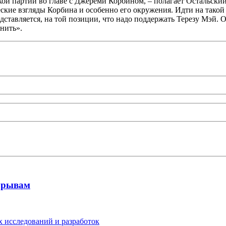
й партии во главе с Джереми Корбином, – полагает Остальский. 
ские взгляды Корбина и особенно его окружения. Идти на такой
едставляется, на той позиции, что надо поддержать Терезу Мэй.
нить».
рорывам
 исследований и разработок