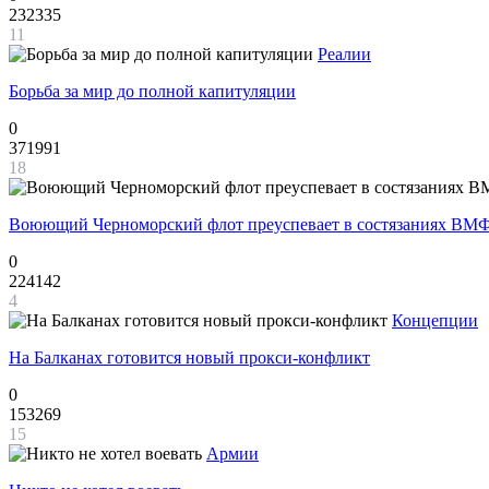
232335
11
Реалии
Борьба за мир до полной капитуляции
0
371991
18
Воюющий Черноморский флот преуспевает в состязаниях ВМФ
0
224142
4
Концепции
На Балканах готовится новый прокси-конфликт
0
153269
15
Армии