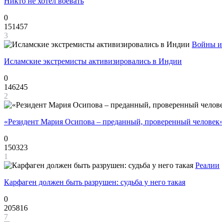
Никто не хотел воевать
0
151457
3
Войны и
Исламские экстремисты активизировались в Индии
0
146245
2
«Резидент Мария Осипова – преданный, проверенный человек
0
150323
1
Реалии
Карфаген должен быть разрушен: судьба у него такая
0
205816
7