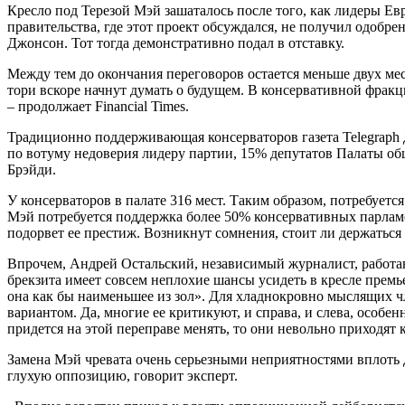
Кресло под Терезой Мэй зашаталось после того, как лидеры Ев
правительства, где этот проект обсуждался, не получил одобре
Джонсон. Тот тогда демонстративно подал в отставку.
Между тем до окончания переговоров остается меньше двух ме
тори вскоре начнут думать о будущем. В консервативной фракц
– продолжает Financial Times.
Традиционно поддерживающая консерваторов газета Telegraph д
по вотуму недоверия лидеру партии, 15% депутатов Палаты об
Брэйди.
У консерваторов в палате 316 мест. Таким образом, потребуетс
Мэй потребуется поддержка более 50% консервативных парламен
подорвет ее престиж. Возникнут сомнения, стоит ли держаться 
Впрочем, Андрей Остальский, независимый журналист, работаю
брекзита имеет совсем неплохие шансы усидеть в кресле премье
она как бы наименьшее из зол». Для хладнокровно мыслящих ч
вариантом. Да, многие ее критикуют, и справа, и слева, особе
придется на этой переправе менять, то они невольно приходят 
Замена Мэй чревата очень серьезными неприятностями вплоть д
глухую оппозицию, говорит эксперт.