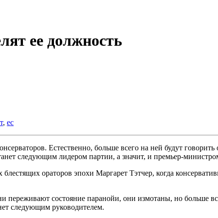
лят ее должность
т
,
ес
серваторов. Естественно, больше всего на ней будут говорить 
танет следующим лидером партии, а значит, и премьер-министро
х блестящих ораторов эпохи Маргарет Тэтчер, когда консервати
 они переживают состояние паранойи, они измотаны, но больше в
анет следующим руководителем.