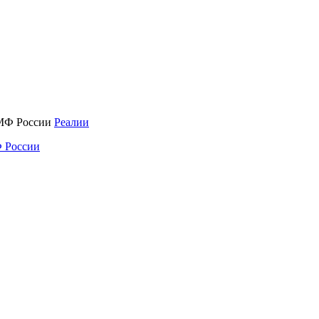
Реалии
 России