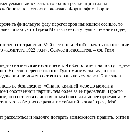
 именуемый так в честь загородной резиденции главы
 кабинете, в частности, экс-глава Форин офиса Борис
пережить финальную фазу переговоров нынешней осенью, то
е считают, что Тереза Мэй останется у руля в течение года»,
ствлено отстранение Мэй с ее поста. Чтобы начать голосование
«комитета 1922 года». Сейчас председатель – сэр Грэм
верию начнется автоматически. Чтобы остаться на посту, Терезе
ст. Но если перевес голосов будет минимальным, то это
недоверии не может состояться раньше чем через 12 месяцев.
тнюдь не безнадежно: «Она по крайней мере до момента
воей собственной партии, тем более за ее пределами. Просто
кции, она остается единственным более или менее приемлемым
ставляют себе другое развитие событий, когда Терезу Мэй
т расколоться и надолго потерять возможность править. Уйти в