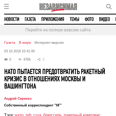
НОВОСТИ
ГАЗЕТА
ПРИЛОЖЕНИЯ
ТЕМЫ
ФОТО
ВИДЕО
Перейти на полную версию сайта
Газета
В мире
Интернет-версия
03.10.2018 15:41:00
0
4766
5
НАТО ПЫТАЕТСЯ ПРЕДОТВРАТИТЬ РАКЕТНЫЙ
КРИЗИС В ОТНОШЕНИЯХ МОСКВЫ И
ВАШИНГТОНА
Андрей Серенко
Собственный корреспондент "НГ"
Тэги:
нато
,
рф
,
сша
,
брюссель
,
ракетный комплекс
,